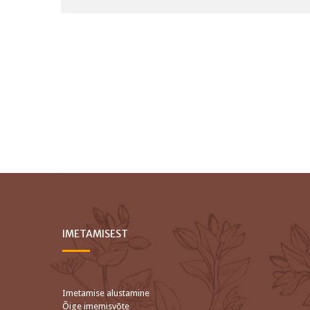
IMETAMISEST
Imetamise alustamine
Õige imemisvõte