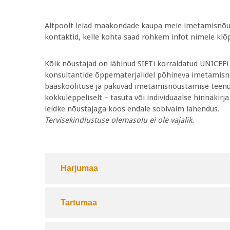
Altpoolt leiad maakondade kaupa meie imetamisnõu
kontaktid, kelle kohta saad rohkem infot nimele klõ
Kõik nõustajad on läbinud SIETi korraldatud UNICEFi 
konsultantide õppematerjalidel põhineva imetamisn
baaskoolituse ja
pakuvad imetamisnõustamise teenu
kokkuleppeliselt – tasuta või individuaalse hinnakirja
leidke nõustajaga koos endale sobivaim lahendus.
Tervisekindlustuse olemasolu ei ole vajalik.
Harjumaa
Tartumaa