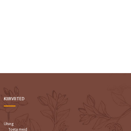
KIIRVIITED
Ühing
Toeta meid