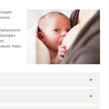
stajate
psates.
laktatsiooni
õustajate
st
 alusel
. Palun