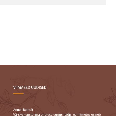
VIIMASED UUDISED
Anneli Reinolt
Värske kunstpiima ohutuse uuring leidis, et mitmetes esineb