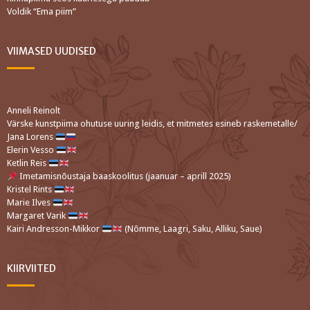
Voldik “Ema piim”
VIIMASED UUDISED
Anneli Reinolt
Värske kunstpiima ohutuse uuring leidis, et mitmetes esineb raskemetalle/
Jana Lorens
Elerin Vesso
Ketlin Reis
Imetamisnõustaja baaskoolitus (jaanuar – aprill 2025)
Kristel Rints
Marie Ilves
Margaret Varik
Kairi Andresson-Mikkor
(Nõmme, Laagri, Saku, Alliku, Saue)
KIIRVIITED