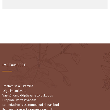
IMETAMISEST
Imetamise alustamine
Õige imemisvõte
Vastsündinu ööpäevane toidukogus
Lutipudelivõttest vabaks
Lamedad või sissetõmbunud rinnanibud
Rinnapiima seos kaariesega puudub