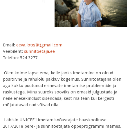
Email:
eeva.lote(ät)
gmail.com
Veebileht:
sünnitoetaja.ee
Telefon: 524 3277
Olen kolme lapse ema, kelle jaoks imetamine on olnud
positiivne ja rahulolu pakkuv kogemus. Sünnitoetajana olen
aga kokku puutunud erinevate imetamise probleemide ja
raskustega. Minu suureks sooviks on emasid julgustada ja
neile enesekindlust sisendada, sest ma tean kui kergesti
mõjutatavad nad võivad olla.
Läbisin UNICEF’i imetamisnõustajate baaskoolituse
2017/2018 pere- ja sünnitoetajate õppeprogrammi raames.