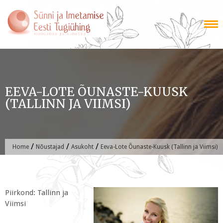
Skip
to
content
EEVA-LOTE ÕUNASTE-KUUSK
(TALLINN JA VIIMSI)
/
/
/
Home
Nõustajad
Asukoht
Eeva-Lote Õunaste-Kuusk (Tallinn ja Viimsi)
Piirkond: Tallinn ja
Viimsi