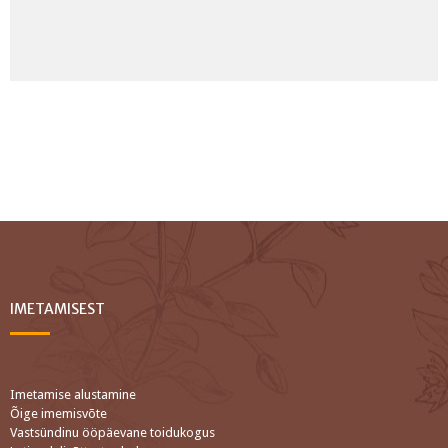
IMETAMISEST
Imetamise alustamine
Õige imemisvõte
Vastsündinu ööpäevane toidukogus