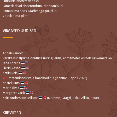
Lutipudelivõttest vabaks
Lamedad või sissetõmbunud rinnanibud
Rinnapiima seos kaariesega puudub
Voldik “Ema piim”
VIIMASED UUDISED
Anneli Reinolt
Värske kunstpiima ohutuse uuring leidis, et mitmetes esineb raskemetalle/
Jana Lorens
Elerin Vesso
Ketlin Reis
Imetamisnõustaja baaskoolitus (jaanuar – aprill 2025)
Kristel Rints
Marie Ilves
Margaret Varik
Kairi Andresson-Mikkor
(Nõmme, Laagri, Saku, Alliku, Saue)
KIIRVIITED