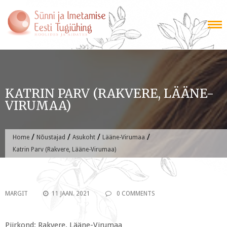
Skip
to
content
KATRIN PARV (RAKVERE, LÄÄNE-
VIRUMAA)
/
/
/
/
Home
Nõustajad
Asukoht
Lääne-Virumaa
Katrin Parv (Rakvere, Lääne-Virumaa)
MARGIT
11 JAAN. 2021
0 COMMENTS
Piirkond: Rakvere, Lääne-Virumaa