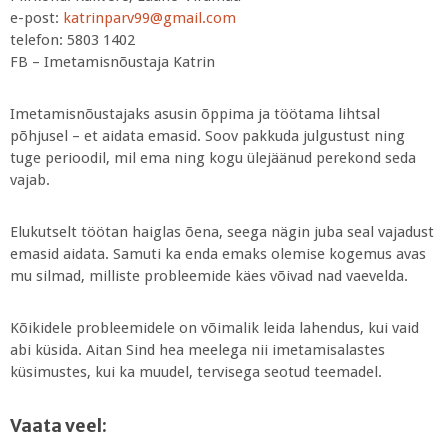
e-post:
katrinparv99@gmail.com
telefon: 5803 1402
FB – Imetamisnõustaja Katrin
Imetamisnõustajaks asusin õppima ja töötama lihtsal
põhjusel – et aidata emasid. Soov pakkuda julgustust ning
tuge perioodil, mil ema ning kogu ülejäänud perekond seda
vajab.
Elukutselt töötan haiglas õena, seega nägin juba seal vajadust
emasid aidata. Samuti ka enda emaks olemise kogemus avas
mu silmad, milliste probleemide käes võivad nad vaevelda.
Kõikidele probleemidele on võimalik leida lahendus, kui vaid
abi küsida. Aitan Sind hea meelega nii imetamisalastes
küsimustes, kui ka muudel, tervisega seotud teemadel.
Vaata veel: