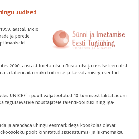
hingu uudised
1999. aastal. Meie
made ja perede
optimaalseid
.
ates 2000. aastast imetamise nõustamist ja terviseteemalisi
tada ja lahendada imiku toitmise ja kasvatamisega seotud
udes UNICEF`i poolt väljatöötatud 40-tunnisest laktatsiooni
a tegutsevatele nõustajatele täiendkoolitusi ning iga-
tada ja arendada ühingu eesmärkidega kooskõlas olevat
ldkoosoleku poolt kinnitatud sisseastumis- ja liikmemaksu.