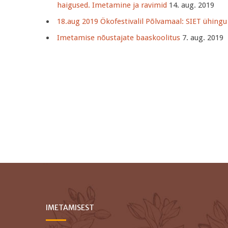
haigused. Imetamine ja ravimid
14. aug. 2019
18.aug 2019 Ökofestivalil Põlvamaal: SIET ühing
Imetamise nõustajate baaskoolitus
7. aug. 2019
IMETAMISEST