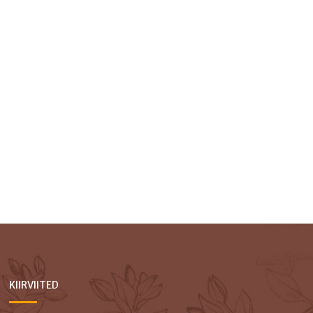
KIIRVIITED