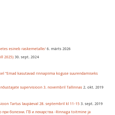
metes esineb raskemetalle/
6. märts 2026
ll 2025)
30. sept. 2024
tikkel “Emad kasutavad rinnapiima koguse suurendamiseks
 nõustajate supervisioon 3. novembril Tallinnas
2. okt. 2019
sioon Tartus laupäeval 28. septembril kl 11-15
3. sept. 2019
ю при болезни. ГВ и лекарства -Rinnaga toitmine ja