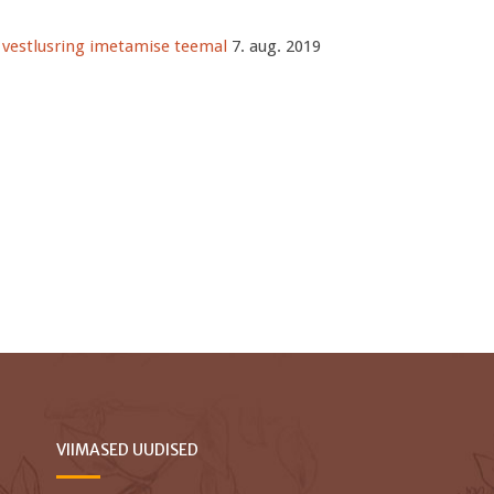
u vestlusring imetamise teemal
7. aug. 2019
VIIMASED UUDISED