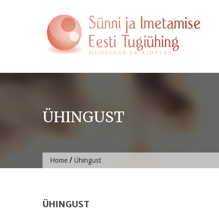
Skip
to
content
ÜHINGUST
/
Home
Ühingust
ÜHINGUST