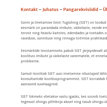
Kontakt
–
Juhatus
–
Pangarekvisiidid
–
Ü
Sünni ja Imetamise Eesti Tugiühing (SIET) on loodud 
eesmärk on parandada imikute, väikelaste, nende e
tervist ning heaolu kaitstes, edendades ja toetades 
raseduse, sünnituse ning rinnaga toitmise praktikaid
Eesmärkide teostamiseks pakub SIET järjepidevalt al
koolitusi imikute ja väikelaste vanematele, et enne
probleeme.
Samuti koolitab SIET uusi imetamise nõustajaid läht
konsultantide koolitusprogrammist. SIET korraldab k
aastaseid suvelaagreid.
SIET liikmeks võetakse vastu igaüks, kes soovib toe
tegevust ühingu põhikirja alusel ning tasub ühingu ü