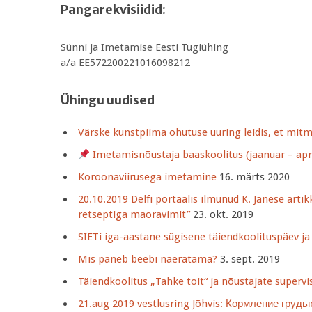
Pangarekvisiidid:
Sünni ja Imetamise Eesti Tugiühing
a/a EE572200221016098212
Ühingu uudised
Värske kunstpiima ohutuse uuring leidis, et mit
Imetamisnõustaja baaskoolitus (jaanuar – apri
Koroonaviirusega imetamine
16. märts 2020
20.10.2019 Delfi portaalis ilmunud K. Jänese ar
retseptiga maoravimit”
23. okt. 2019
SIETi iga-aastane sügisene täiendkoolituspäev ja
Mis paneb beebi naeratama?
3. sept. 2019
Täiendkoolitus „Tahke toit“ ja nõustajate supervi
21.aug 2019 vestlusring Jõhvis: Кормление грудь