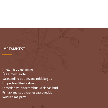
IMETAMISEST
Imetamise alustamine
Õige imemisvõte
Vastsündinu ööpäevane toidukogus
Lutipudelivõttest vabaks
Lamedad või sissetõmbunud rinnanibud
Rinnapiima seos kaariesega puudub
Voldik “Ema piim”