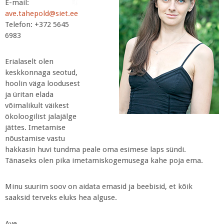
E-mail:
ave.tahepold@siet.ee
Telefon: +372 5645
6983
Erialaselt olen
keskkonnaga seotud,
hoolin väga loodusest
ja üritan elada
võimalikult väikest
ökoloogilist jalajälge
jättes. Imetamise
nõustamise vastu
hakkasin huvi tundma peale oma esimese laps sündi.
Tänaseks olen pika imetamiskogemusega kahe poja ema.
Minu suurim soov on aidata emasid ja beebisid, et kõik
saaksid terveks eluks hea alguse.
Ave