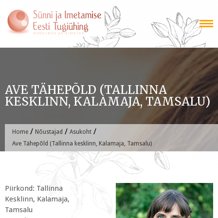
Skip
to
content
AVE TÄHEPÕLD (TALLINNA
KESKLINN, KALAMAJA, TAMSALU)
/
/
/
Home
Nõustajad
Asukoht
Ave Tähepõld (Tallinna kesklinn, Kalamaja, Tamsalu)
Piirkond: Tallinna
Kesklinn, Kalamaja,
Tamsalu