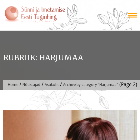
Skip
to
content
RUBRIIK:
HARJUMAA
/
/
/
(Page 2)
Home
Nõustajad
Asukoht
Archive by category "Harjumaa"