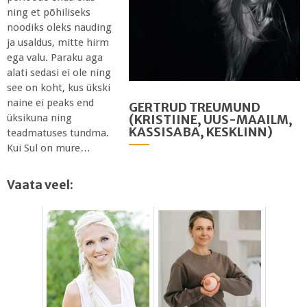
ning et põhiliseks
noodiks oleks nauding
ja usaldus, mitte hirm
ega valu. Paraku aga
alati sedasi ei ole ning
see on koht, kus ükski
naine ei peaks end
GERTRUD TREUMUND
(KRISTIINE, UUS-MAAILM,
üksikuna ning
KASSISABA, KESKLINN)
teadmatuses tundma.
Kui Sul on mure…
Vaata veel: