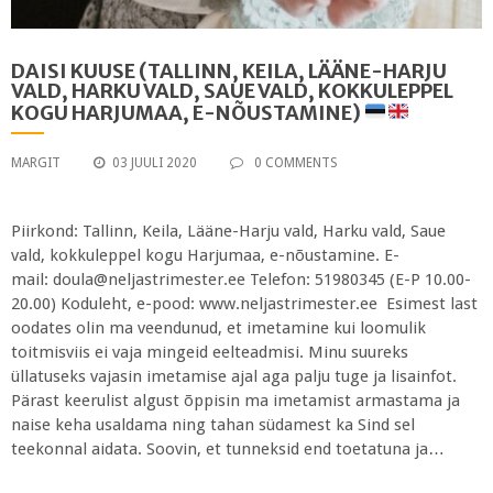
DAISI KUUSE (TALLINN, KEILA, LÄÄNE-HARJU
VALD, HARKU VALD, SAUE VALD, KOKKULEPPEL
KOGU HARJUMAA, E-NÕUSTAMINE)
MARGIT
03 JUULI 2020
0 COMMENTS
Piirkond: Tallinn, Keila, Lääne-Harju vald, Harku vald, Saue
vald, kokkuleppel kogu Harjumaa, e-nõustamine. E-
mail: doula@neljastrimester.ee Telefon: 51980345 (E-P 10.00-
20.00) Koduleht, e-pood: www.neljastrimester.ee Esimest last
oodates olin ma veendunud, et imetamine kui loomulik
toitmisviis ei vaja mingeid eelteadmisi. Minu suureks
üllatuseks vajasin imetamise ajal aga palju tuge ja lisainfot.
Pärast keerulist algust õppisin ma imetamist armastama ja
naise keha usaldama ning tahan südamest ka Sind sel
teekonnal aidata. Soovin, et tunneksid end toetatuna ja…