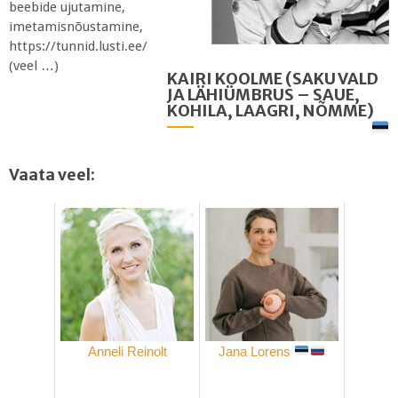
beebide ujutamine,
imetamisnõustamine,
https://tunnid.lusti.ee/
(veel …)
KAIRI KOOLME (SAKU VALD
JA LÄHIÜMBRUS – SAUE,
KOHILA, LAAGRI, NÕMME)
Vaata veel:
Anneli Reinolt
Jana Lorens