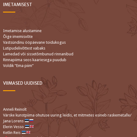
IMETAMISEST
Imetamise alustamine
Õige imemisvõte
Vastsündinu ööpäevane toidukogus
Lutipudelivõttest vabaks
Lamedad või sissetõmbunud rinnanibud
Rinnapiima seos kaariesega puudub
Voldik “Ema piim”
VIIMASED UUDISED
Anneli Reinolt
Värske kunstpiima ohutuse uuring leidis, et mitmetes esineb raskemetalle/
Jana Lorens
Elerin Vesso
Ketlin Reis