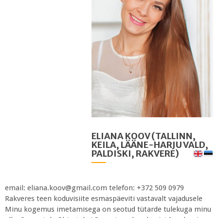
ELIANA KOOV (TALLINN,
KEILA, LÄÄNE-HARJU VALD,
PALDISKI, RAKVERE)
email: eliana.koov@gmail.com telefon: +372 509 0979
Rakveres teen koduvisiite esmaspäeviti vastavalt vajadusele
Minu kogemus imetamisega on seotud tütarde tulekuga minu