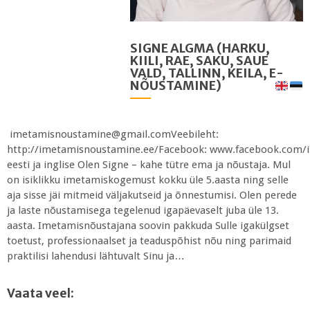
SIGNE ALGMA (HARKU,
KIILI, RAE, SAKU, SAUE
VALD, TALLINN, KEILA, E-
NÕUSTAMINE)
imetamisnoustamine@gmail.comVeebileht:
http://imetamisnoustamine.ee/Facebook: www.facebook.com/i
eesti ja inglise Olen Signe – kahe tütre ema ja nõustaja. Mul
on isiklikku imetamiskogemust kokku üle 5.aasta ning selle
aja sisse jäi mitmeid väljakutseid ja õnnestumisi. Olen perede
ja laste nõustamisega tegelenud igapäevaselt juba üle 13.
aasta. Imetamisnõustajana soovin pakkuda Sulle igakülgset
toetust, professionaalset ja teaduspõhist nõu ning parimaid
praktilisi lahendusi lähtuvalt Sinu ja…
Vaata veel: