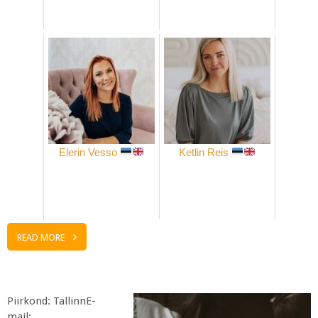
Elerin Vesso
Ketlin Reis
READ MORE
Piirkond: TallinnE-
mail: