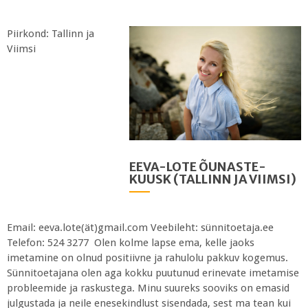
Piirkond: Tallinn ja
Viimsi
EEVA-LOTE ÕUNASTE-
KUUSK (TALLINN JA VIIMSI)
Email: eeva.lote(ät)gmail.com Veebileht: sünnitoetaja.ee
Telefon: 524 3277 Olen kolme lapse ema, kelle jaoks
imetamine on olnud positiivne ja rahulolu pakkuv kogemus.
Sünnitoetajana olen aga kokku puutunud erinevate imetamise
probleemide ja raskustega. Minu suureks sooviks on emasid
julgustada ja neile enesekindlust sisendada, sest ma tean kui