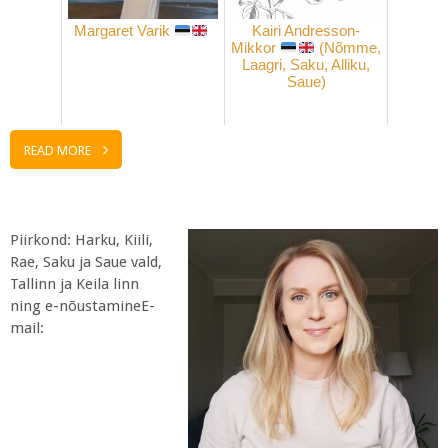
Margaret Varik
Kairi Andresson-
Mikkor
(Nõmme,
Laagri, Saku, Alliku,
Saue)
READ MORE
Piirkond: Harku, Kiili,
Rae, Saku ja Saue vald,
Tallinn ja Keila linn
ning e-nõustamineE-
mail: