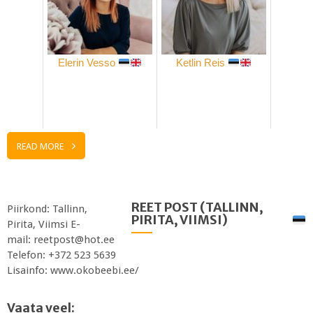
Elerin Vesso
Ketlin Reis
READ MORE
REET POST (TALLINN,
Piirkond: Tallinn,
PIRITA, VIIMSI)
Pirita, Viimsi E-
mail: reetpost@hot.ee
Telefon: +372 523 5639
Lisainfo: www.okobeebi.ee/
Vaata veel: