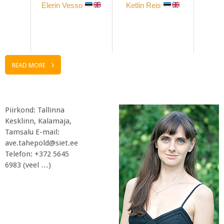
Elerin Vesso
Ketlin Reis
READ MORE
Piirkond: Tallinna
Kesklinn, Kalamaja,
Tamsalu E-mail:
ave.tahepold@siet.ee
Telefon: +372 5645
6983 (veel …)