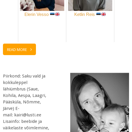
Elerin Vesso
Ketlin Reis
READ MORE
Piirkond: Saku vald ja
kokkuleppel
lähiümbrus (Saue,
Kohila, Aespa, Laagri,
Pääsküla, Nõmme,
Järve) E-
mail: kairi@lusti.ee
Lisainfo: beebide ja
väikelaste võimlemine,