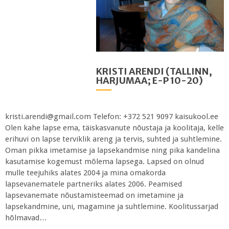
KRISTI ARENDI (TALLINN,
HARJUMAA; E-P 10-20)
kristi.arendi@gmail.com Telefon: +372 521 9097 kaisukool.ee ​
Olen kahe lapse ema, täiskasvanute nõustaja ja koolitaja, kelle
erihuvi on lapse terviklik areng ja tervis, suhted ja suhtlemine.
Oman pikka imetamise ja lapsekandmise ning pika kandelina
kasutamise kogemust mõlema lapsega. Lapsed on olnud
mulle teejuhiks alates 2004 ja mina omakorda
lapsevanematele partneriks alates 2006. Peamised
lapsevanemate nõustamisteemad on imetamine ja
lapsekandmine, uni, magamine ja suhtlemine. Koolitussarjad
hõlmavad…