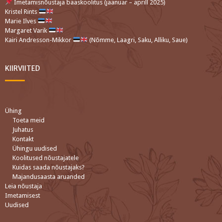
Imetamisnõustaja baaskoolitus (jaanuar – aprill 2025)
Kristel Rints
Marie Ilves
Margaret Varik
Kairi Andresson-Mikkor
(Nõmme, Laagri, Saku, Alliku, Saue)
KIIRVIITED
Ühing
Toeta meid
Juhatus
Kontakt
Ühingu uudised
Koolitused nõustajatele
Kuidas saada nõustajaks?
Majandusaasta aruanded
Leia nõustaja
Imetamisest
Uudised