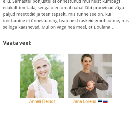
ellu. Sarnastel põhjustel ei õnnestunud mul neist kumbagi
edukalt imetada, seega olen omal nahal läbi proovinud väga
paljud meetodid ja tean täpselt, mis tunne see on, kui
imetamine ei õnnestu ning tean neid raskeid emotsioone, mis
sellega kaasnevad. Mul on väga hea meel, et Doulana…
Vaata veel:
Anneli Reinolt
Jana Lorens