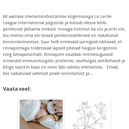
60 aastase imetamisnõustamise kogemusega La Leche
League International julgustab ja kutsub ülesse kõiki
perekondi jätkama imikute rinnaga toitmist ka siis ja eriti siis,
kui imetav ema või teised perekonnaliikmed on nakatunud
koroonaviirusesse. Suur hulk erinevaid uuringuid näitavad, et
rinnapiimaga toidetavad lapsed põevad haigusi kergemini
ning lühiajalisemalt. Rinnapiim sisaldab mitmesuguseid
erinevaid immunoloogilisi proteiine, sealhulgas antikehasid ja
kõige suurem kasu on neist läbi vahetu imetamise. Emad,
kes nakatuvad vahetult peale sünnitamist ja…
Vaata veel: