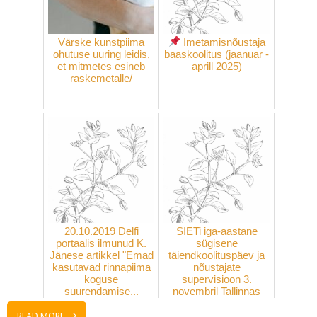
Värske kunstpiima
Imetamisnõustaja
ohutuse uuring leidis,
baaskoolitus (jaanuar -
et mitmetes esineb
aprill 2025)
raskemetalle/
20.10.2019 Delfi
SIETi iga-aastane
portaalis ilmunud K.
sügisene
Jänese artikkel "Emad
täiendkoolituspäev ja
kasutavad rinnapiima
nõustajate
koguse
supervisioon 3.
suurendamise...
novembril Tallinnas
READ MORE