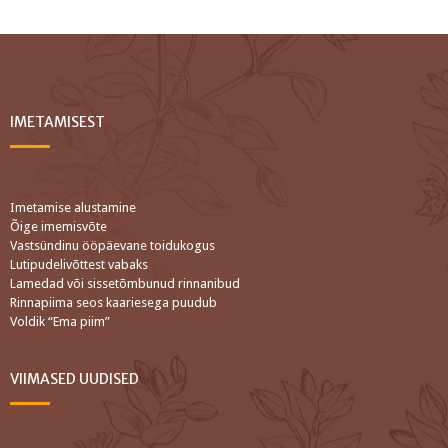
IMETAMISEST
Imetamise alustamine
Õige imemisvõte
Vastsündinu ööpäevane toidukogus
Lutipudelivõttest vabaks
Lamedad või sissetõmbunud rinnanibud
Rinnapiima seos kaariesega puudub
Voldik “Ema piim”
VIIMASED UUDISED