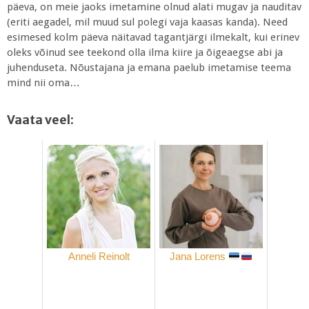
päeva, on meie jaoks imetamine olnud alati mugav ja nauditav
(eriti aegadel, mil muud sul polegi vaja kaasas kanda). Need
esimesed kolm päeva näitavad tagantjärgi ilmekalt, kui erinev
oleks võinud see teekond olla ilma kiire ja õigeaegse abi ja
juhenduseta. Nõustajana ja emana paelub imetamise teema
mind nii oma…
Vaata veel:
Anneli Reinolt
Jana Lorens