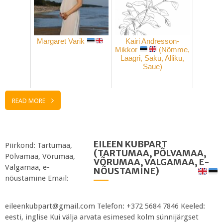
Margaret Varik
Kairi Andresson-
Mikkor
(Nõmme,
Laagri, Saku, Alliku,
Saue)
READ MORE
EILEEN KUBPART
Piirkond: Tartumaa,
(TARTUMAA, PÕLVAMAA,
Põlvamaa, Võrumaa,
VÕRUMAA, VALGAMAA, E-
Valgamaa, e-
NÕUSTAMINE)
nõustamine Email:
eileenkubpart@gmail.com Telefon: +372 5684 7846 Keeled:
eesti, inglise Kui välja arvata esimesed kolm sünnijärgset