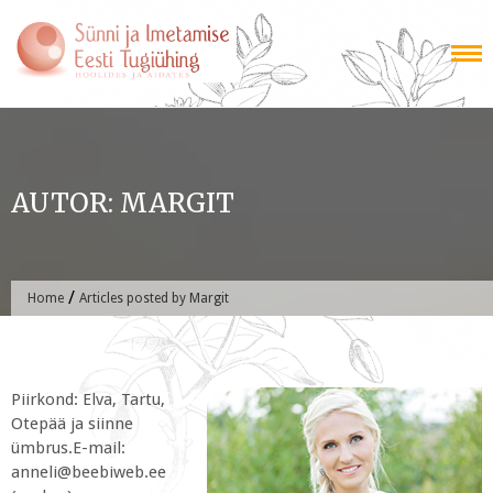
Skip
to
content
AUTOR:
MARGIT
/
Home
Articles posted by Margit
Piirkond: Elva, Tartu,
Otepää ja siinne
ümbrus.E-mail:
anneli@beebiweb.ee