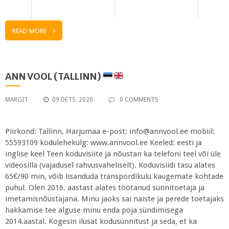
READ MORE
ANN VOOL (TALLINN)
MARGIT
09 DETS. 2020
0 COMMENTS
Piirkond: Tallinn, Harjumaa e-post: info@annvool.ee mobiil:
55593109 kodulehekülg: www.annvool.ee Keeled: eesti ja
inglise keel Teen koduvisiite ja nõustan ka telefoni teel või üle
videosilla (vajadusel rahvusvaheliselt). Koduvisiidi tasu alates
65€/90 min, võib lisanduda transpordikulu kaugemate kohtade
puhul. Olen 2016. aastast alates töötanud sünnitoetaja ja
imetamisnõustajana. Minu jaoks sai naiste ja perede toetajaks
hakkamise tee alguse minu enda poja sündimisega
2014.aastal. Kogesin ilusat kodusünnitust ja seda, et ka