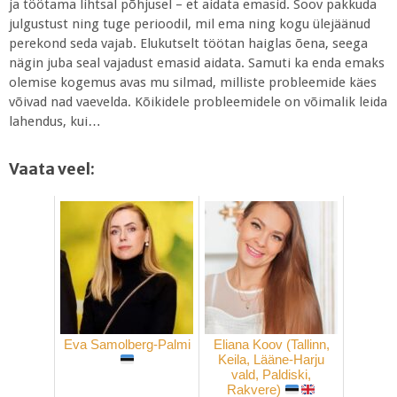
ja töötama lihtsal põhjusel – et aidata emasid. Soov pakkuda
julgustust ning tuge perioodil, mil ema ning kogu ülejäänud
perekond seda vajab. Elukutselt töötan haiglas õena, seega
nägin juba seal vajadust emasid aidata. Samuti ka enda emaks
olemise kogemus avas mu silmad, milliste probleemide käes
võivad nad vaevelda. Kõikidele probleemidele on võimalik leida
lahendus, kui…
Vaata veel:
Eva Samolberg-Palmi
Eliana Koov (Tallinn,
Keila, Lääne-Harju
vald, Paldiski,
Rakvere)