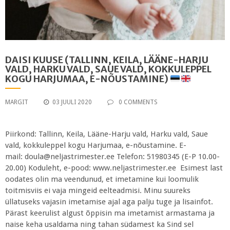
DAISI KUUSE (TALLINN, KEILA, LÄÄNE-HARJU
VALD, HARKU VALD, SAUE VALD, KOKKULEPPEL
KOGU HARJUMAA, E-NÕUSTAMINE)
MARGIT
03 JUULI 2020
0 COMMENTS
Piirkond: Tallinn, Keila, Lääne-Harju vald, Harku vald, Saue
vald, kokkuleppel kogu Harjumaa, e-nõustamine. E-
mail: doula@neljastrimester.ee Telefon: 51980345 (E-P 10.00-
20.00) Koduleht, e-pood: www.neljastrimester.ee Esimest last
oodates olin ma veendunud, et imetamine kui loomulik
toitmisviis ei vaja mingeid eelteadmisi. Minu suureks
üllatuseks vajasin imetamise ajal aga palju tuge ja lisainfot.
Pärast keerulist algust õppisin ma imetamist armastama ja
naise keha usaldama ning tahan südamest ka Sind sel