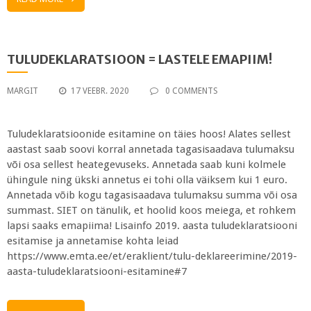
TULUDEKLARATSIOON = LASTELE EMAPIIM!
MARGIT
17 VEEBR. 2020
0 COMMENTS
Tuludeklaratsioonide esitamine on täies hoos! Alates sellest
aastast saab soovi korral annetada tagasisaadava tulumaksu
või osa sellest heategevuseks. Annetada saab kuni kolmele
ühingule ning ükski annetus ei tohi olla väiksem kui 1 euro.
Annetada võib kogu tagasisaadava tulumaksu summa või osa
summast. SIET on tänulik, et hoolid koos meiega, et rohkem
lapsi saaks emapiima! Lisainfo 2019. aasta tuludeklaratsiooni
esitamise ja annetamise kohta leiad
https://www.emta.ee/et/eraklient/tulu-deklareerimine/2019-
aasta-tuludeklaratsiooni-esitamine#7