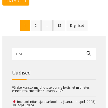
READ MORE
Navigeerimine
1
2
…
15
Järgmised
Otsi:
Uudised
Värske kunstpiima ohutuse uuring leidis, et mitmetes
esineb raskemetalle/
6. märts 2026
Imetamisnõustaja baaskoolitus (jaanuar – aprill 2025)
30. sept. 2024