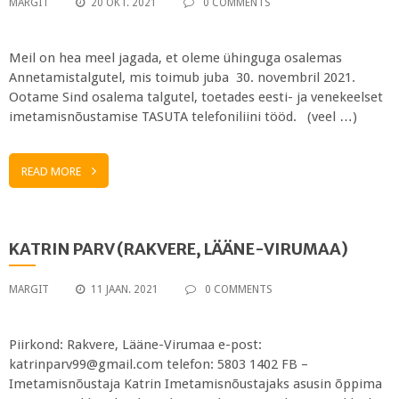
MARGIT
20 OKT. 2021
0 COMMENTS
Meil on hea meel jagada, et oleme ühinguga osalemas
Annetamistalgutel, mis toimub juba 30. novembril 2021.
Ootame Sind osalema talgutel, toetades eesti- ja venekeelset
imetamisnõustamise TASUTA telefoniliini tööd. (veel …)
READ MORE
KATRIN PARV (RAKVERE, LÄÄNE-VIRUMAA)
MARGIT
11 JAAN. 2021
0 COMMENTS
Piirkond: Rakvere, Lääne-Virumaa e-post:
katrinparv99@gmail.com telefon: 5803 1402 FB –
Imetamisnõustaja Katrin Imetamisnõustajaks asusin õppima