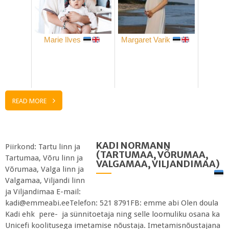
Marie Ilves
Margaret Varik
READ MORE
KADI NORMANN
Piirkond: Tartu linn ja
(TARTUMAA, VÕRUMAA,
Tartumaa, Võru linn ja
VALGAMAA, VILJANDIMAA)
Võrumaa, Valga linn ja
Valgamaa, Viljandi linn
ja Viljandimaa E-mail:
kadi@emmeabi.eeTelefon: 521 8791FB: emme abi Olen doula
Kadi ehk pere- ja ­sünnitoetaja ning selle loomuliku osana ka
Unicefi koolitusega imetamise nõustaja. Imetamisnõustajana