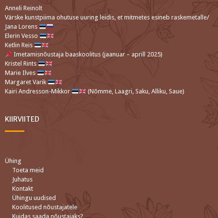
Anneli Reinolt
Värske kunstpiima ohutuse uuring leidis, et mitmetes esineb raskemetalle/
Jana Lorens
Elerin Vesso
Ketlin Reis
Imetamisnõustaja baaskoolitus (jaanuar – aprill 2025)
Kristel Rints
Marie Ilves
Margaret Varik
Kairi Andresson-Mikkor
(Nõmme, Laagri, Saku, Alliku, Saue)
KIIRVIITED
Ühing
Toeta meid
Juhatus
Kontakt
Ühingu uudised
Koolitused nõustajatele
Kuidas saada nõustajaks?