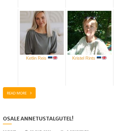
Ketlin Reis
Kristel Rints
READ MORE
OSALE ANNETUSTALGUTEL!