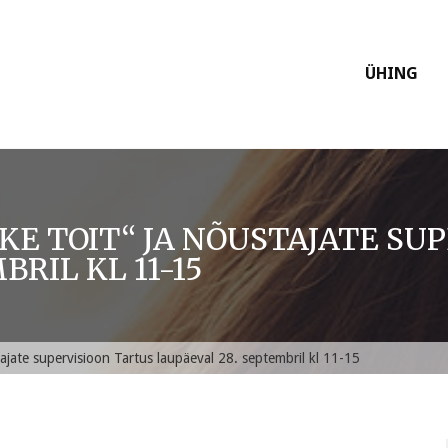
ÜHING
KE TOIT“ JA NÕUSTAJATE SU
RIL KL 11-15
tajate supervisioon Tartus laupäeval 28. septembril kl 11-15