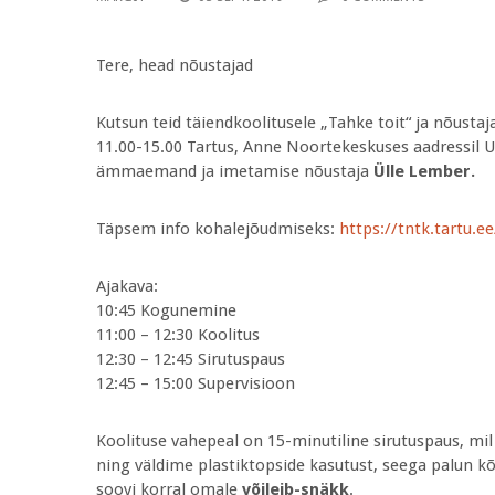
Tere, head nõustajad
Kutsun teid täiendkoolitusele „Tahke toit“ ja nõustaj
11.00-15.00 Tartus, Anne Noortekeskuses aadressil Uus 
ämmaemand ja imetamise nõustaja
Ülle Lember.
Täpsem info kohalejõudmiseks:
https://tntk.tartu.
Ajakava:
10:45 Kogunemine
11:00 – 12:30 Koolitus
12:30 – 12:45 Sirutuspaus
12:45 – 15:00 Supervisioon
Koolituse vahepeal on 15-minutiline sirutuspaus, mi
ning väldime plastiktopside kasutust, seega palun kõ
soovi korral omale
võileib-snäkk
.