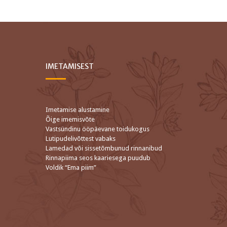
IMETAMISEST
Imetamise alustamine
Õige imemisvõte
Vastsündinu ööpäevane toidukogus
Lutipudelivõttest vabaks
Lamedad või sissetõmbunud rinnanibud
Rinnapiima seos kaariesega puudub
Voldik “Ema piim”