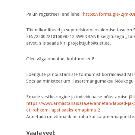
Palun registreeri end lehel:
https://forms.gle/2jmk
Täiendkoolitusel ja supervisiooni osalemise tasu on 
EE572200221016098212 SWEDBANK selgitusega „Täiendk
arvet, siis saada kiri projektijuht@siet.ee.
Oled väga oodatud, kohtumiseni!
Loengute ja nõustamiste toimumist korraldavad MTÜ
Sotsiaalministeerium Hasartmängumaksu Nõukogu te
Emade vestlusringide ja individuaalse nõustamis
https://www.armastanaidata.ee/annetan/lapsed-ja-
et-rohkem-lapsi-saaks-emapiima-2
Annetada on võimalik nii raha kui ka preemiapunkte
Vaata veel: