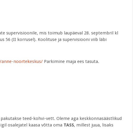
ate supervisioonile, mis toimub laupäeval 28. septembril kl
56 (II korrusel). Koolituse ja supervisiooni viib läbi
ee/anne-noortekeskus/
Parkimine maja ees tasuta.
l pakutakse teed-kohvi-vett. Oleme aga keskkonnasäästlikud
igil osalejatel kaasa võtta oma
TASS
, millest juua, lisaks