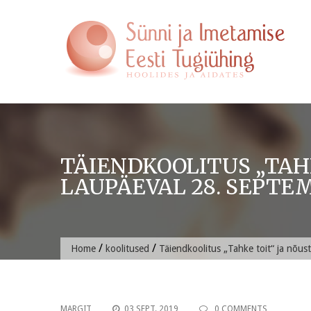
Skip
to
content
TÄIENDKOOLITUS „TAH
LAUPÄEVAL 28. SEPTEMB
/
/
Home
koolitused
Täiendkoolitus „Tahke toit“ ja nõus
MARGIT
03 SEPT. 2019
0 COMMENTS