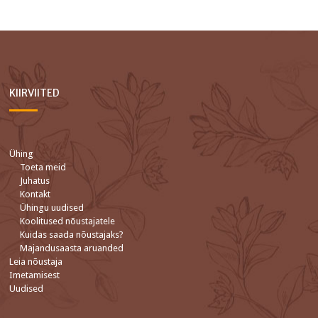
KIIRVIITED
Ühing
Toeta meid
Juhatus
Kontakt
Ühingu uudised
Koolitused nõustajatele
Kuidas saada nõustajaks?
Majandusaasta aruanded
Leia nõustaja
Imetamisest
Uudised