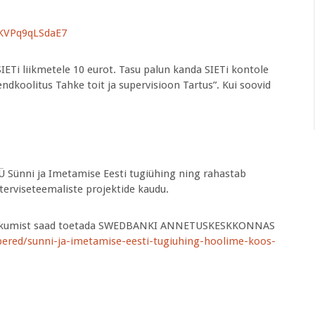
UKVPq9qLSdaE7
SIETi liikmetele 10 eurot. Tasu palun kanda SIETi kontole
oolitus Tahke toit ja supervisioon Tartus”. Kui soovid
 Sünni ja Imetamise Eesti tugiühing ning rahastab
rviseteemaliste projektide kaudu.
e jätkumist saad toetada SWEDBANKI ANNETUSKESKKONNAS
pered/sunni-ja-imetamise-eesti-tugiuhing-hoolime-koos-
.