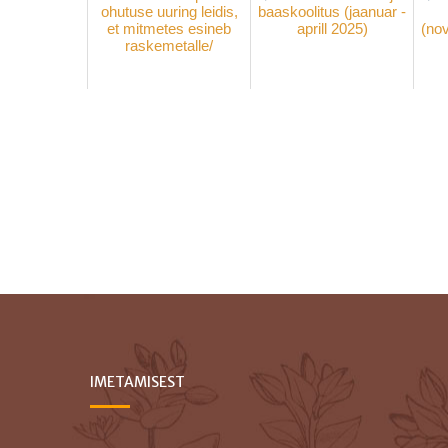
ohutuse uuring leidis,
baaskoolitus (jaanuar -
et mitmetes esineb
aprill 2025)
(no
raskemetalle/
IMETAMISEST