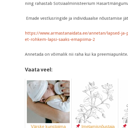
ning rahastab Sotsiaalministeerium Hasartmänguma
Emade vestlusringide ja individuaalse nõustamis
https://www.armastanaidata.ee/annetan/lapsed-ja-
et-rohkem-lapsi-saaks-emapiima-2
Annetada on võimalik nii raha kui ka preemiapunkte
Vaata veel:
Värske kunstpiima
Imetamisnõustaja