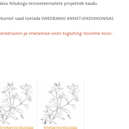
ksu Nõukogu terviseteemaliste projektide kaudu.
e jätkumist saad toetada SWEDBANKI ANNETUSKESKKONNAS
pered/sunni-ja-imetamise-eesti-tugiuhing-hoolime-koos-
.
Imetamisnõustaja
Imetamisnõustaja