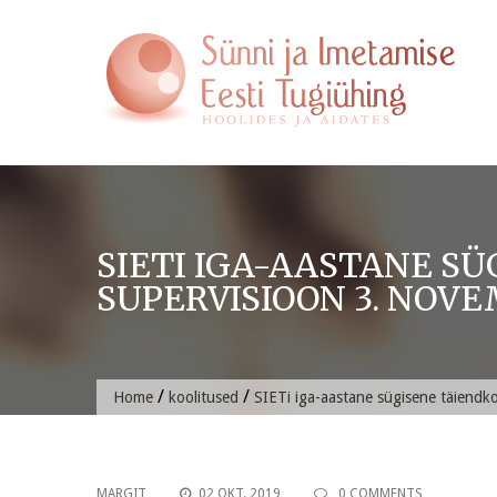
Skip
to
content
SIETI IGA-AASTANE S
SUPERVISIOON 3. NOV
/
/
Home
koolitused
SIETi iga-aastane sügisene täiendko
MARGIT
02 OKT. 2019
0 COMMENTS