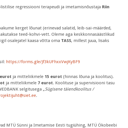
listilise regressiooni terapeudi ja imetamisnõustaja
Riin
pakume kerget lõunat (erinevad salatid, leib-sai-määrded,
l pakutakse teed-kohvi-vett. Oleme aga keskkonnasäästlikud
igil osalejatel kaasa võtta oma
TASS
, millest juua, lisaks
il:
https://forms.gle/Jf3kUFhxxVwjKyBF9
 eurot
ja mitteliikmele
15 eurot
(hinnas lõuna ja koolitus).
rot
ja mitteliikmele
7 eurot
. Koolituse ja supervisiooni tasu
WEDBANK selgitusega „
Sügisene täiendkoolitus /
rojektijuht@siet.ee
.
avad MTÜ Sünni ja Imetamise Eesti tugiühing, MTÜ Ökobeebi