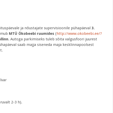
lituspäevale ja nõustajate supervisioonile pühapäeval
3.
oimub
MTÜ Ökobeebi ruumides
(
http://www.okobeebi.ee/?
llinn
. Autoga parkimiseks tuleb sõita valgusfoori juurest
 Pühapäeval saab majja siseneda maja kesklinnapoolsest
t.
lvar
ruvalt 2-3 h).