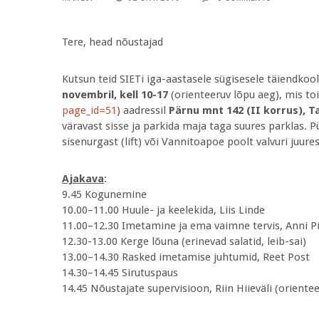
Tere, head nõustajad
Kutsun teid SIETi iga-aastasele sügisesele täiendkoo
novembril, kell 10-17
(orienteeruv lõpu aeg), mis t
page_id=51
) aadressil
Pärnu mnt 142 (II korrus), Ta
väravast sisse ja parkida maja taga suures parklas.
sisenurgast (lift) või Vannitoapoe poolt valvuri juures
Ajakava
:
9.45 Kogunemine
10.00–11.00 Huule- ja keelekida, Liis Linde
11.00–12.30 Imetamine ja ema vaimne tervis, Anni Pi
12.30-13.00 Kerge lõuna (erinevad salatid, leib-sai)
13.00–14.30 Rasked imetamise juhtumid, Reet Post
14.30–14.45 Sirutuspaus
14.45 Nõustajate supervisioon, Riin Hiieväli (orientee