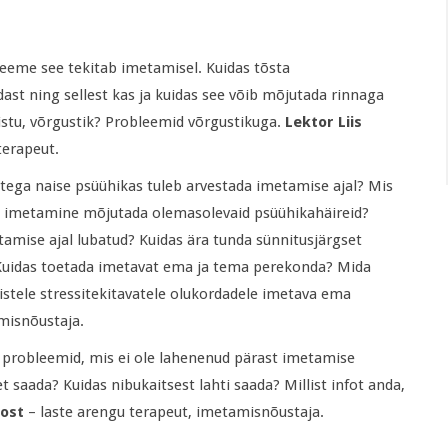
bleeme see tekitab imetamisel. Kuidas tõsta
ast ning sellest kas ja kuidas see võib mõjutada rinnaga
istu, võrgustik? Probleemid võrgustikuga.
Lektor Liis
terapeut.
tega naise psüühikas tuleb arvestada imetamise ajal? Mis
b imetamine mõjutada olemasolevaid psüühikahäireid?
amise ajal lubatud? Kuidas ära tunda sünnitusjärgset
a? Kuidas toetada imetavat ema ja tema perekonda? Mida
istele stressitekitavatele olukordadele imetava ema
isnõustaja.
probleemid, mis ei ole lahenenud pärast imetamise
 saada? Kuidas nibukaitsest lahti saada? Millist infot anda,
Post
– laste arengu terapeut, imetamisnõustaja.