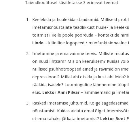
Täiendkoolitusel käsitletakse 3 erinevat teemat:
Keelekida ja huulekida staadiumid. Milliseid pro
imetamisnõustajate teadlikkust huule- ja keelekid
toitmist? Kelle poole pöörduda – kontaktide nim
Linde
– kliiniline logopeed / müofunktsionaalne 
Imetamine ja ema vaimne tervis. Milliste muutus
on nüüd lihtsam? Mis on keerulisem? Kuidas või
Millised psühhotroopsed ained ja ravimid on imet
depressiooni? Millal abi otsida ja kust abi leid
rääkida isadele? Loominguline lähenemine tüüpil
elus.
Lektor Anni Pilvar
– ämmaemand ja imetam
Rasked imetamise juhtumid. Kõige sagedasemad 
nõustamist. Kuidas aidata emal õiget imemisvõtet
et ema tahaks jätkata imetamist?
Lektor Reet 