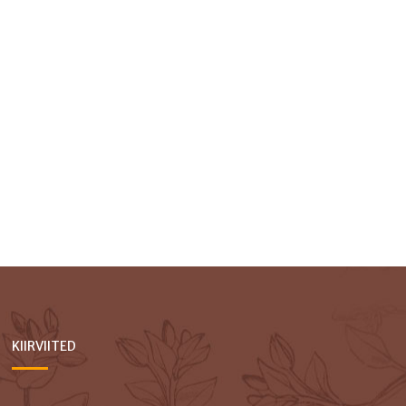
KIIRVIITED