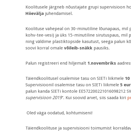
Koolitusele järgneb nõustajate grupi supervisioon ho
Hiievälja
juhendamisel.
Koolituse vahepeal on 30-minutiline lõunapaus, mil 
kohv-tee-vesi) ja üks 15-minutiline sirutuspaus, mi
ning väldime plastiktopside kasutust, seega palun kõ
soovi korral omale
võileib-snäkk
pausiks.
Palun registreeri end hiljemalt
1.novembriks
aadress
Täiendkoolitusel osalemise tasu on SIETi liikmele
10
Supervisioonil osalemise tasu on SIETi liikmele
5 eu
palun kanda SIETi kontole EE572200221016098212 S
supervisioon 2019
”. Kui soovid arvet, siis saada kiri
p
Oled väga oodatud, kohtumiseni!
Täiendkoolituse ja supervisiooni toimumist korrald