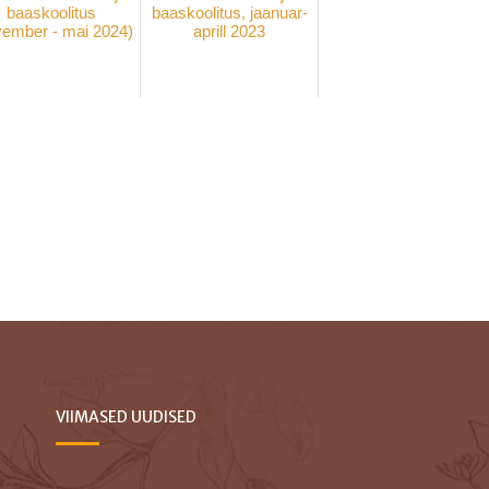
baaskoolitus
baaskoolitus, jaanuar-
vember - mai 2024)
aprill 2023
VIIMASED UUDISED