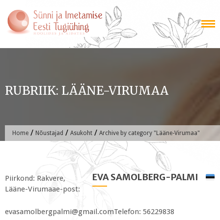
Skip
to
content
RUBRIIK:
LÄÄNE-VIRUMAA
/
/
/
Home
Nõustajad
Asukoht
Archive by category "Lääne-Virumaa"
EVA SAMOLBERG-PALMI
Piirkond: Rakvere,
Lääne-Virumaae-post:
evasamolbergpalmi@gmail.comTelefon: 56229838