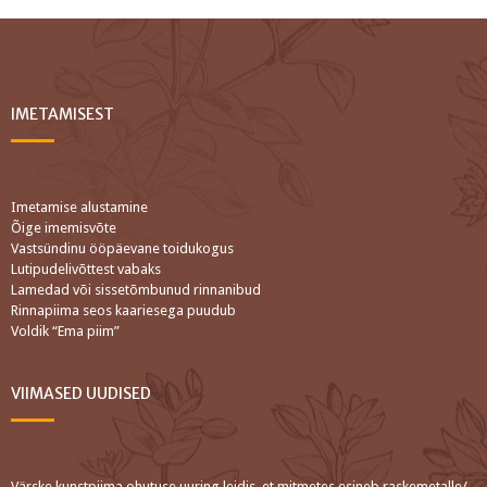
IMETAMISEST
Imetamise alustamine
Õige imemisvõte
Vastsündinu ööpäevane toidukogus
Lutipudelivõttest vabaks
Lamedad või sissetõmbunud rinnanibud
Rinnapiima seos kaariesega puudub
Voldik “Ema piim”
VIIMASED UUDISED
Värske kunstpiima ohutuse uuring leidis, et mitmetes esineb raskemetalle/