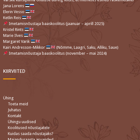
Jana Lorens
Elerin Vesso
Ketlin Reis
Imetamisnõustaja baaskoolitus (jaanuar – aprill 2025)
Kristel Rints
Marie Ilves
Margaret Varik
Kairi Andresson-Mikkor
(Nõmme, Laagri, Saku, Alliku, Saue)
Imetamisnõustaja baaskoolitus (november – mai 2024)
KIIRVIITED
Ühing
Toeta meid
Juhatus
Kontakt
Ühingu uudised
Koolitused nõustajatele
Kuidas saada nõustajaks?
Majandusaasta aruanded