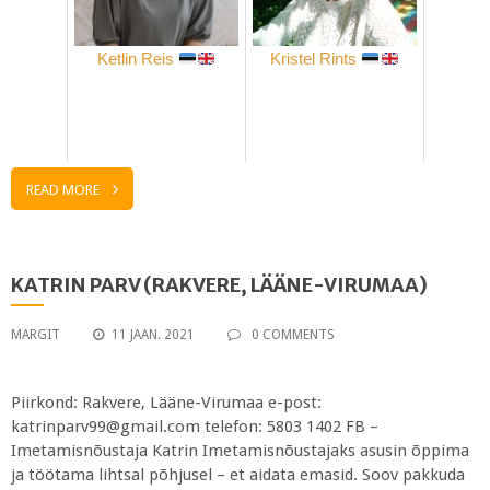
Ketlin Reis
Kristel Rints
READ MORE
KATRIN PARV (RAKVERE, LÄÄNE-VIRUMAA)
MARGIT
11 JAAN. 2021
0 COMMENTS
Piirkond: Rakvere, Lääne-Virumaa e-post:
katrinparv99@gmail.com telefon: 5803 1402 FB –
Imetamisnõustaja Katrin Imetamisnõustajaks asusin õppima
ja töötama lihtsal põhjusel – et aidata emasid. Soov pakkuda