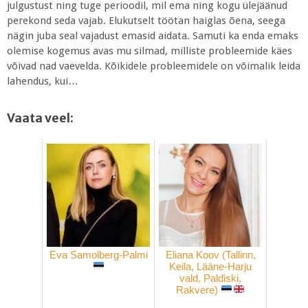
julgustust ning tuge perioodil, mil ema ning kogu ülejäänud
perekond seda vajab. Elukutselt töötan haiglas õena, seega
nägin juba seal vajadust emasid aidata. Samuti ka enda emaks
olemise kogemus avas mu silmad, milliste probleemide käes
võivad nad vaevelda. Kõikidele probleemidele on võimalik leida
lahendus, kui…
Vaata veel:
Eva Samolberg-Palmi
Eliana Koov (Tallinn,
Keila, Lääne-Harju
vald, Paldiski,
Rakvere)