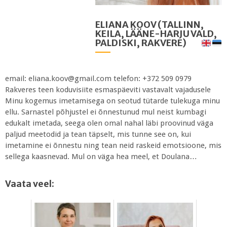
ELIANA KOOV (TALLINN,
KEILA, LÄÄNE-HARJU VALD,
PALDISKI, RAKVERE)
email: eliana.koov@gmail.com telefon: +372 509 0979
Rakveres teen koduvisiite esmaspäeviti vastavalt vajadusele
Minu kogemus imetamisega on seotud tütarde tulekuga minu
ellu. Sarnastel põhjustel ei õnnestunud mul neist kumbagi
edukalt imetada, seega olen omal nahal läbi proovinud väga
paljud meetodid ja tean täpselt, mis tunne see on, kui
imetamine ei õnnestu ning tean neid raskeid emotsioone, mis
sellega kaasnevad. Mul on väga hea meel, et Doulana…
Vaata veel: