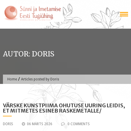
Skip
to
content
AUTOR:
DORIS
/
Home
Articles posted by Doris
VÄRSKE KUNSTPIIMA OHUTUSE UURING LEIDIS,
ET MITMETES ESINEB RASKEMETALLE/
DORIS
06 MÄRTS 2026
0 COMMENTS