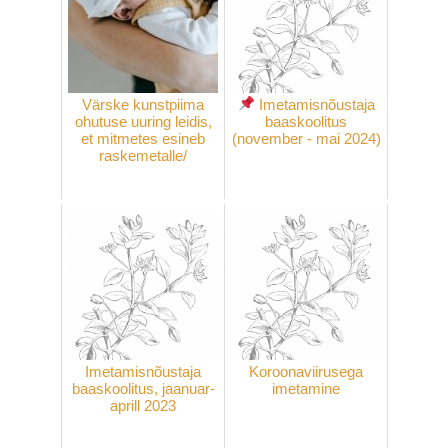
Värske kunstpiima
Imetamisnõustaja
ohutuse uuring leidis,
baaskoolitus
et mitmetes esineb
(november - mai 2024)
raskemetalle/
Imetamisnõustaja
Koroonaviirusega
baaskoolitus, jaanuar-
imetamine
aprill 2023