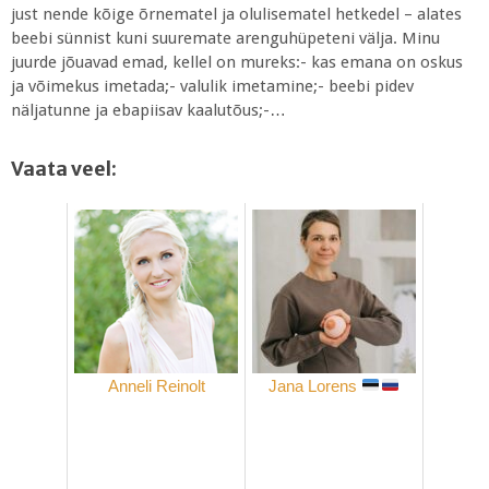
just nende kõige õrnematel ja olulisematel hetkedel – alates
beebi sünnist kuni suuremate arenguhüpeteni välja. Minu
juurde jõuavad emad, kellel on mureks:- kas emana on oskus
ja võimekus imetada;- valulik imetamine;- beebi pidev
näljatunne ja ebapiisav kaalutõus;-…
Vaata veel:
Anneli Reinolt
Jana Lorens