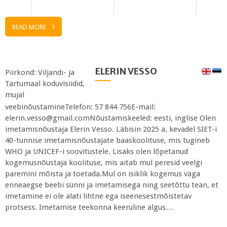
READ MORE
ELERIN VESSO
Piirkond: Viljandi- ja
Tartumaal koduvisiidid,
mujal
veebinõustamineTelefon: 57 844 756E-mail:
elerin.vesso@gmail.comNõustamiskeeled: eesti, inglise Olen
imetamisnõustaja Elerin Vesso. Läbisin 2025 a. kevadel SIET-i
40-tunnise imetamisnõustajate baaskoolituse, mis tugineb
WHO ja UNICEF-i soovitustele. Lisaks olen lõpetanud
kogemusnõustaja koolituse, mis aitab mul peresid veelgi
paremini mõista ja toetada.Mul on isiklik kogemus väga
enneaegse beebi sünni ja imetamisega ning seetõttu tean, et
imetamine ei ole alati lihtne ega iseenesestmõistetav
protsess. Imetamise teekonna keeruline algus…