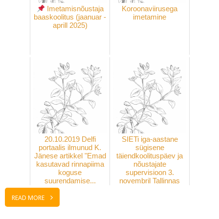
Imetamisnõustaja
Koroonaviirusega
baaskoolitus (jaanuar -
imetamine
aprill 2025)
20.10.2019 Delfi
SIETi iga-aastane
portaalis ilmunud K.
sügisene
Jänese artikkel "Emad
täiendkoolituspäev ja
kasutavad rinnapiima
nõustajate
koguse
supervisioon 3.
suurendamise...
novembril Tallinnas
READ MORE