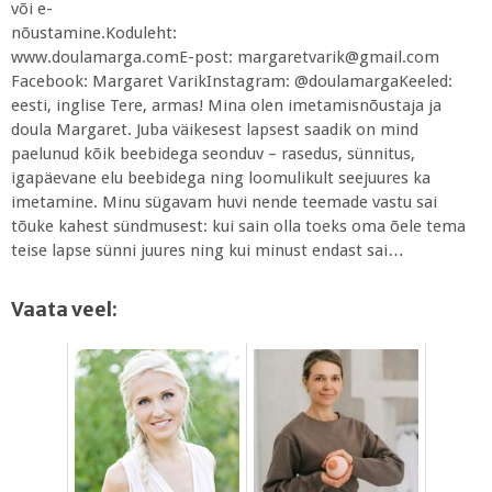
või e-
nõustamine.Koduleht:
www.doulamarga.comE-post: margaretvarik@gmail.com
Facebook: Margaret VarikInstagram: @doulamargaKeeled:
eesti, inglise Tere, armas! Mina olen imetamisnõustaja ja
doula Margaret. Juba väikesest lapsest saadik on mind
paelunud kõik beebidega seonduv – rasedus, sünnitus,
igapäevane elu beebidega ning loomulikult seejuures ka
imetamine. Minu sügavam huvi nende teemade vastu sai
tõuke kahest sündmusest: kui sain olla toeks oma õele tema
teise lapse sünni juures ning kui minust endast sai…
Vaata veel: