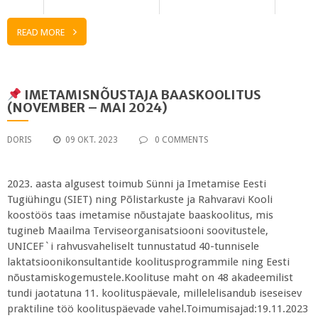
READ MORE
IMETAMISNÕUSTAJA BAASKOOLITUS
(NOVEMBER – MAI 2024)
DORIS
09 OKT. 2023
0 COMMENTS
2023. aasta algusest toimub Sünni ja Imetamise Eesti
Tugiühingu (SIET) ning Põlistarkuste ja Rahvaravi Kooli
koostöös taas imetamise nõustajate baaskoolitus, mis
tugineb Maailma Terviseorganisatsiooni soovitustele,
UNICEF`i rahvusvaheliselt tunnustatud 40-tunnisele
laktatsioonikonsultantide koolitusprogrammile ning Eesti
nõustamiskogemustele.Koolituse maht on 48 akadeemilist
tundi jaotatuna 11. koolituspäevale, millelelisandub iseseisev
praktiline töö koolituspäevade vahel.Toimumisajad:19.11.2023