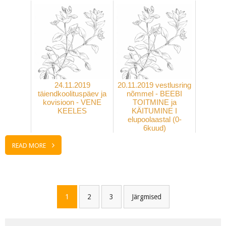
24.11.2019
20.11.2019 vestlusring
täiendkoolituspäev ja
nõmmel - BEEBI
kovisioon - VENE
TOITMINE ja
KEELES
KÄITUMINE I
elupoolaastal (0-
6kuud)
READ MORE
Navigeerimine
1
2
3
Järgmised