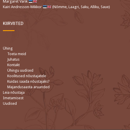
Margaret Varik
Kairi Andresson-Mikkor
(Nõmme, Laagri, Saku, Alliku, Saue)
KIIRVIITED
Ühing
Toeta meid
Juhatus
Kontakt
Ühingu uudised
Koolitused nõustajatele
Kuidas saada nõustajaks?
Majandusaasta aruanded
Leia nõustaja
Imetamisest
Uudised