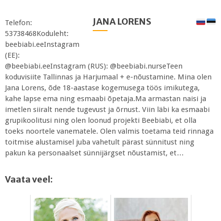
JANA LORENS
Telefon:
53738468Koduleht:
beebiabi.eeInstagram
(EE):
@beebiabi.eeInstagram (RUS): @beebiabi.nurseTeen
koduvisiite Tallinnas ja Harjumaal + e-nõustamine. Mina olen
Jana Lorens, õde 18-aastase kogemusega töös imikutega,
kahe lapse ema ning esmaabi õpetaja.Ma armastan naisi ja
imetlen siiralt nende tugevust ja õrnust. Viin läbi ka esmaabi
grupikoolitusi ning olen loonud projekti Beebiabi, et olla
toeks noortele vanematele. Olen valmis toetama teid rinnaga
toitmise alustamisel juba vahetult pärast sünnitust ning
pakun ka personaalset sünnijärgset nõustamist, et…
Vaata veel: