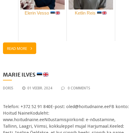
Elerin Vesso
Ketlin Reis
READ MORE
MARIE ILVES
DORIS
01 VEEBR. 2024
0 COMMENTS
Telefon: +372 52 91 840E-post: oled@hoitudnaine.eeFB konto:
Hoitud NaineKoduleht:
www.hoitudnaine.eeNõustamispiirkond: e-nõustamine,
Tallinn, Laagri, Viimsi, kokkuleppel mujal Harjumaal.Keeled:
Eesti, Inglise Öeldakse, et kui sünnib beebi, sünnib ka naine.