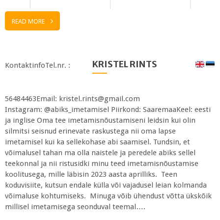
READ MORE
KRISTEL RINTS
KontaktinfoTel.nr. :
56484463Email: kristel.rints@gmail.com
Instagram: @abiks_imetamisel Piirkond: SaaremaaKeel: eesti
ja inglise Oma tee imetamisnõustamiseni leidsin kui olin
silmitsi seisnud erinevate raskustega nii oma lapse
imetamisel kui ka sellekohase abi saamisel. Tundsin, et
võimalusel tahan ma olla naistele ja peredele abiks sellel
teekonnal ja nii ristusidki minu teed imetamisnõustamise
koolitusega, mille läbisin 2023 aasta aprilliks. Teen
koduvisiite, kutsun endale külla või vajadusel leian kolmanda
võimaluse kohtumiseks. Minuga võib ühendust võtta ükskõik
millisel imetamisega seonduval teemal….