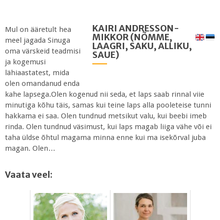
KAIRI ANDRESSON-
Mul on ääretult hea
MIKKOR
(NÕMME,
meel jagada Sinuga
LAAGRI, SAKU, ALLIKU,
oma värskeid teadmisi
SAUE)
ja kogemusi
lähiaastatest, mida
olen omandanud enda
kahe lapsega.Olen kogenud nii seda, et laps saab rinnal viie
minutiga kõhu täis, samas kui teine laps alla pooleteise tunni
hakkama ei saa. Olen tundnud metsikut valu, kui beebi imeb
rinda. Olen tundnud väsimust, kui laps magab liiga vähe või ei
taha üldse õhtul magama minna enne kui ma isekõrval juba
magan. Olen…
Vaata veel: