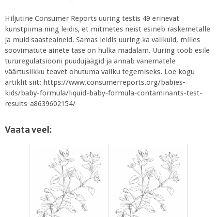
Hiljutine Consumer Reports uuring testis 49 erinevat
kunstpiima ning leidis, et mitmetes neist esineb raskemetalle
ja muid saasteaineid. Samas leidis uuring ka valikuid, milles
soovimatute ainete tase on hulka madalam. Uuring toob esile
tururegulatsiooni puudujäägid ja annab vanematele
väärtuslikku teavet ohutuma valiku tegemiseks. Loe kogu
artiklit siit: https://www.consumerreports.org/babies-
kids/baby-formula/liquid-baby-formula-contaminants-test-
results-a8639602154/
Vaata veel: