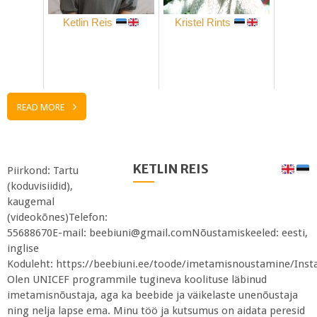
Ketlin Reis
Kristel Rints
READ MORE
KETLIN REIS
Piirkond: Tartu
(koduvisiidid),
kaugemal
(videokõnes)Telefon:
55688670E-mail: beebiuni@gmail.comNõustamiskeeled: eesti,
inglise
Koduleht: https://beebiuni.ee/toode/imetamisnoustamine/Ins
Olen UNICEF programmile tugineva koolituse läbinud
imetamisnõustaja, aga ka beebide ja väikelaste unenõustaja
ning nelja lapse ema. Minu töö ja kutsumus on aidata peresid