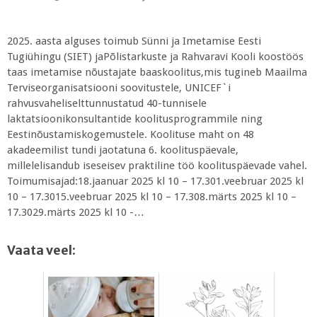
2025. aasta alguses toimub Sünni ja Imetamise Eesti
Tugiühingu (SIET) jaPõlistarkuste ja Rahvaravi Kooli koostöös
taas imetamise nõustajate baaskoolitus,mis tugineb Maailma
Terviseorganisatsiooni soovitustele, UNICEF`i
rahvusvaheliselttunnustatud 40-tunnisele
laktatsioonikonsultantide koolitusprogrammile ning
Eestinõustamiskogemustele. Koolituse maht on 48
akadeemilist tundi jaotatuna 6. koolituspäevale,
millelelisandub iseseisev praktiline töö koolituspäevade vahel.
Toimumisajad:18.jaanuar 2025 kl 10 – 17.301.veebruar 2025 kl
10 – 17.3015.veebruar 2025 kl 10 – 17.308.märts 2025 kl 10 –
17.3029.märts 2025 kl 10 -…
Vaata veel: