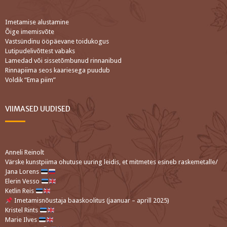
Imetamise alustamine
Õige imemisvõte
Vastsündinu ööpäevane toidukogus
Lutipudelivõttest vabaks
Lamedad või sissetõmbunud rinnanibud
Rinnapiima seos kaariesega puudub
Voldik “Ema piim”
VIIMASED UUDISED
Anneli Reinolt
Värske kunstpiima ohutuse uuring leidis, et mitmetes esineb raskemetalle/
Jana Lorens
Elerin Vesso
Ketlin Reis
Imetamisnõustaja baaskoolitus (jaanuar – aprill 2025)
Kristel Rints
Marie Ilves