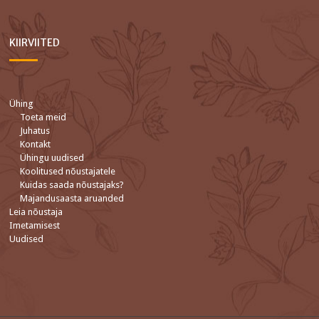
KIIRVIITED
Ühing
Toeta meid
Juhatus
Kontakt
Ühingu uudised
Koolitused nõustajatele
Kuidas saada nõustajaks?
Majandusaasta aruanded
Leia nõustaja
Imetamisest
Uudised