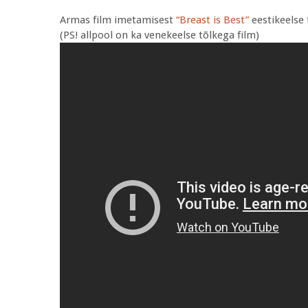
Armas film imetamisest
“Breast is Best”
eestikeelse 
(PS! allpool on ka venekeelse tõlkega film)