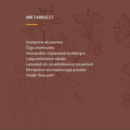
IMETAMISEST
Imetamise alustamine
Õige imemisvõte
Vastsündinu ööpäevane toidukogus
Lutipudelivõttest vabaks
Lamedad või sissetõmbunud rinnanibud
Rinnapiima seos kaariesega puudub
Voldik “Ema piim”