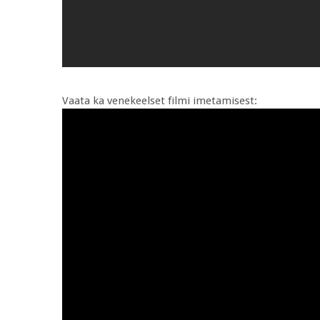
Vaata ka venekeelset filmi imetamisest: