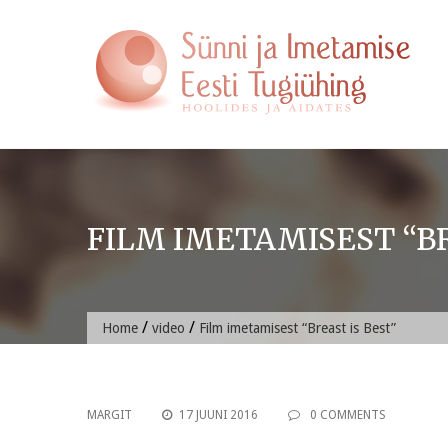
Skip
to
content
FILM IMETAMISEST “BR
/
/
Home
video
Film imetamisest “Breast is Best”
MARGIT
17 JUUNI 2016
0 COMMENTS