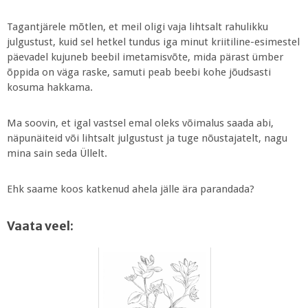
Tagantjärele mõtlen, et meil oligi vaja lihtsalt rahulikku
julgustust, kuid sel hetkel tundus iga minut kriitiline-esimestel
päevadel kujuneb beebil imetamisvõte, mida pärast ümber
õppida on väga raske, samuti peab beebi kohe jõudsasti
kosuma hakkama.
Ma soovin, et igal vastsel emal oleks võimalus saada abi,
näpunäiteid või lihtsalt julgustust ja tuge nõustajatelt, nagu
mina sain seda Üllelt.
Ehk saame koos katkenud ahela jälle ära parandada?
Vaata veel: