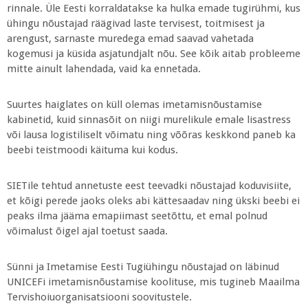
rinnale. Üle Eesti korraldatakse ka hulka emade tugirühmi, kus
ühingu nõustajad räägivad laste tervisest, toitmisest ja
arengust, sarnaste muredega emad saavad vahetada
kogemusi ja küsida asjatundjalt nõu. See kõik aitab probleeme
mitte ainult lahendada, vaid ka ennetada.
Suurtes haiglates on küll olemas imetamisnõustamise
kabinetid, kuid sinnasõit on niigi murelikule emale lisastress
või lausa logistiliselt võimatu ning võõras keskkond paneb ka
beebi teistmoodi käituma kui kodus.
SIETile tehtud annetuste eest teevadki nõustajad koduvisiite,
et kõigi perede jaoks oleks abi kättesaadav ning ükski beebi ei
peaks ilma jääma emapiimast seetõttu, et emal polnud
võimalust õigel ajal toetust saada.
Sünni ja Imetamise Eesti Tugiühingu nõustajad on läbinud
UNICEFi imetamisnõustamise koolituse, mis tugineb Maailma
Tervishoiuorganisatsiooni soovitustele.