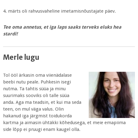
4. märts oli rahvusvaheline imetamisnõustajate päev.
Tee oma annetus, et iga laps saaks terveks eluks hea
stardi!
Merle lugu
Tol ööl ärkasin oma viienädalase
beebi nutu peale. Puhkesin isegi
nutma. Ta tahtis süüa ja minu
suurimaks sooviks oli talle süüa
anda. Aga ma teadsin, et kui ma seda
teen, on mul väga valus. Olin
hakanud iga järgmist toidukorda
kartma ja aimasin ühtäkki kõhedusega, et meie emapiima
side lõpp ei pruugi enam kaugel olla.