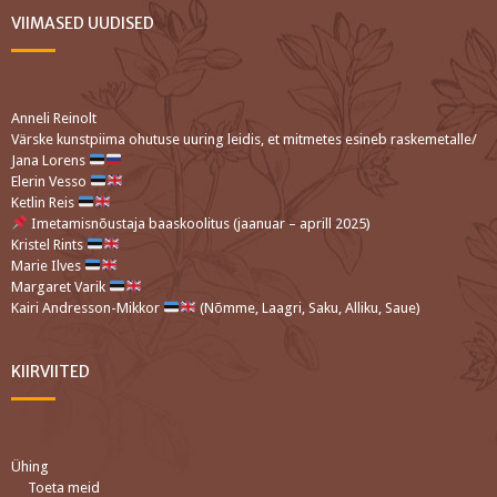
VIIMASED UUDISED
Anneli Reinolt
Värske kunstpiima ohutuse uuring leidis, et mitmetes esineb raskemetalle/
Jana Lorens
Elerin Vesso
Ketlin Reis
Imetamisnõustaja baaskoolitus (jaanuar – aprill 2025)
Kristel Rints
Marie Ilves
Margaret Varik
Kairi Andresson-Mikkor
(Nõmme, Laagri, Saku, Alliku, Saue)
KIIRVIITED
Ühing
Toeta meid