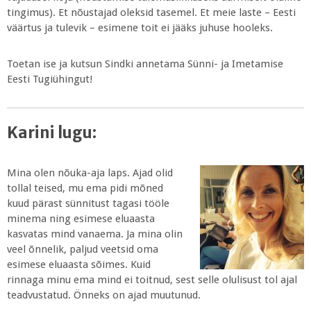
tingimus). Et nõustajad oleksid tasemel. Et meie laste – Eesti
väärtus ja tulevik – esimene toit ei jääks juhuse hooleks.
Toetan ise ja kutsun Sindki annetama Sünni- ja Imetamise
Eesti Tugiühingut!
Karini lugu:
Mina olen nõuka-aja laps. Ajad olid
tollal teised, mu ema pidi mõned
kuud pärast sünnitust tagasi tööle
minema ning esimese eluaasta
kasvatas mind vanaema. Ja mina olin
veel õnnelik, paljud veetsid oma
esimese eluaasta sõimes. Kuid
rinnaga minu ema mind ei toitnud, sest selle olulisust tol ajal
teadvustatud. Önneks on ajad muutunud.