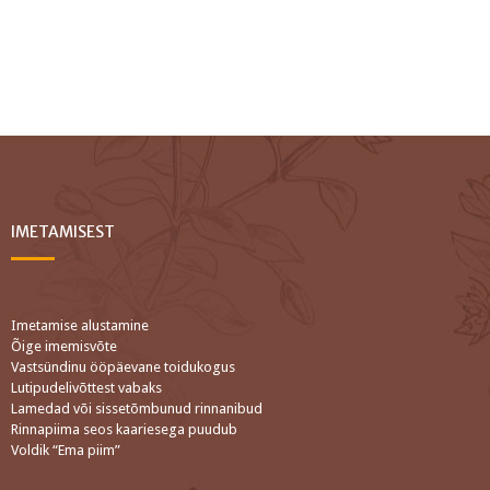
IMETAMISEST
Imetamise alustamine
Õige imemisvõte
Vastsündinu ööpäevane toidukogus
Lutipudelivõttest vabaks
Lamedad või sissetõmbunud rinnanibud
Rinnapiima seos kaariesega puudub
Voldik “Ema piim”