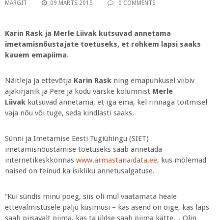
MARGIT
09 MÄRTS 2015
0 COMMENTS
Karin Rask ja Merle Liivak kutsuvad annetama
imetamisnõustajate toetuseks, et rohkem lapsi saaks
kauem emapiima.
Näitleja ja ettevõtja
Karin Rask
ning emapuhkusel viibiv
ajakirjanik ja Pere ja kodu värske kolumnist
Merle
Liivak
kutsuvad annetama, et iga ema, kel rinnaga toitmisel
vaja nõu või tuge, seda kindlasti saaks.
Sünni ja Imetamise Eesti Tugiühingu (SIET)
imetamisnõustamise toetuseks saab annetada
internetikeskkonnas
www.armastanaidata.ee
, kus mõlemad
naised on teinud ka isikliku annetusalgatuse.
“Kui sündis minu poeg, siis oli mul vaatamata heale
ettevalmistusele palju küsimusi – kas asend on õige, kas laps
saab piisavalt piima, kas ta üldse saab piima kätte… Olin