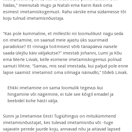
hädas,” meenutab Hugo ja Natali ema Karin Rask oma
esimest imetamiskogemust. Rahu värske ema südamesse tõi
koju tulnud imetamisnõustaja.
“Kas pole kummaline, et millestki nii loomulikust nagu seda
on imetamine, on saanud meie ajastu üks suurimaid
paradokse? Et rinnaga toitmisest võib tänapäeva naisele
saada ülejõu käiv väljakutse?” imestab Johanni, Lumi ja Kõu
ema Merle Liivak, kelle esimene imetamiskogemus polnud
samuti lihtne. “Samas, mis seal imestada, kui paljud pole enne
lapse saamist imetamist oma silmaga näinudki,” tõdeb Liivak.
Ehkki imetamine on sama loomulik tegevus kui
hingamine või nägemine, ei tule see kõigil emadel ja
beebidel kohe hästi välja.
Sünni ja Imetamise Eesti Tugiühingus on mitukümmend
imetamisnõustajat, kes tulevad imetamisnõu või -tuge
vajavate perede juurde koju, annavad nõu ja aitavad lapsed