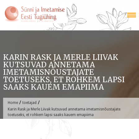
Skip
to
content
KARIN RASK JA MERLE LIIVAK
KUTSUVAD ANNETAMA
IMETAMISNÕUSTAJATE
TOETUSEKS, ET ROHKEM LAPSI
SAAKS KAUEM EMAPIIMA
/
/
Home
toetajad
Karin Rask ja Merle Liivak kutsuvad annetama imetamisnõustajate
toetuseks, et rohkem lapsi saaks kauem emapiima