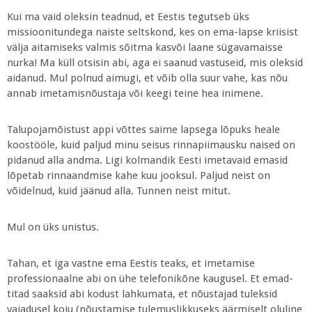
Kui ma vaid oleksin teadnud, et Eestis tegutseb üks
missioonitundega naiste seltskond, kes on ema-lapse kriisist
välja aitamiseks valmis sõitma kasvõi laane sügavamaisse
nurka! Ma küll otsisin abi, aga ei saanud vastuseid, mis oleksid
aidanud. Mul polnud aimugi, et võib olla suur vahe, kas nõu
annab imetamisnõustaja või keegi teine hea inimene.
Talupojamõistust appi võttes saime lapsega lõpuks heale
koostööle, kuid paljud minu seisus rinnapiimausku naised on
pidanud alla andma. Ligi kolmandik Eesti imetavaid emasid
lõpetab rinnaandmise kahe kuu jooksul. Paljud neist on
võidelnud, kuid jäänud alla. Tunnen neist mitut.
Mul on üks unistus.
Tahan, et iga vastne ema Eestis teaks, et imetamise
professionaalne abi on ühe telefonikõne kaugusel. Et emad-
titad saaksid abi kodust lahkumata, et nõustajad tuleksid
vajadusel koju (nõustamise tulemuslikkuseks äärmiselt oluline