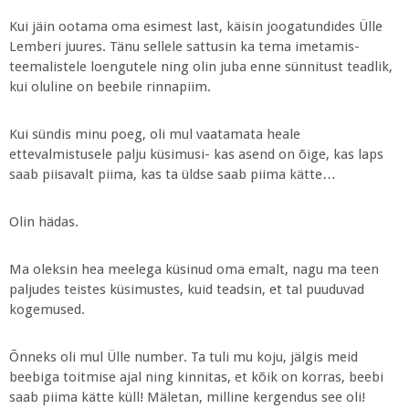
Kui jäin ootama oma esimest last, käisin joogatundides Ülle
Lemberi juures. Tänu sellele sattusin ka tema imetamis-
teemalistele loengutele ning olin juba enne sünnitust teadlik,
kui oluline on beebile rinnapiim.
Kui sündis minu poeg, oli mul vaatamata heale
ettevalmistusele palju küsimusi- kas asend on õige, kas laps
saab piisavalt piima, kas ta üldse saab piima kätte…
Olin hädas.
Ma oleksin hea meelega küsinud oma emalt, nagu ma teen
paljudes teistes küsimustes, kuid teadsin, et tal puuduvad
kogemused.
Õnneks oli mul Ülle number. Ta tuli mu koju, jälgis meid
beebiga toitmise ajal ning kinnitas, et kõik on korras, beebi
saab piima kätte küll! Mäletan, milline kergendus see oli!