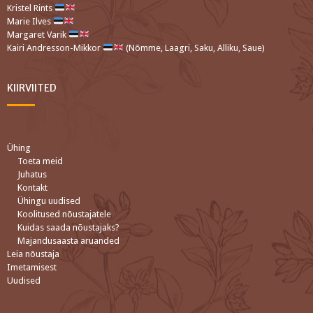
Kristel Rints
Marie Ilves
Margaret Varik
Kairi Andresson-Mikkor
(Nõmme, Laagri, Saku, Alliku, Saue)
KIIRVIITED
Ühing
Toeta meid
Juhatus
Kontakt
Ühingu uudised
Koolitused nõustajatele
Kuidas saada nõustajaks?
Majandusaasta aruanded
Leia nõustaja
Imetamisest
Uudised