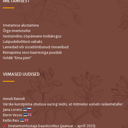
IMETAMISEST
Imetamise alustamine
Õige imemisvõte
Vastsündinu ööpäevane toidukogus
Lutipudelivõttest vabaks
Lamedad või sissetõmbunud rinnanibud
Rinnapiima seos kaariesega puudub
Voldik “Ema piim”
VIIMASED UUDISED
Anneli Reinolt
Värske kunstpiima ohutuse uuring leidis, et mitmetes esineb raskemetalle/
Jana Lorens
Elerin Vesso
Ketlin Reis
Imetamisnõustaja baaskoolitus (jaanuar – aprill 2025)