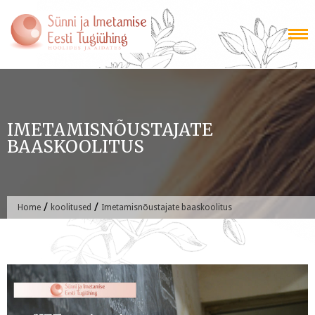
Skip
to
content
IMETAMISNÕUSTAJATE
BAASKOOLITUS
/
/
Home
koolitused
Imetamisnõustajate baaskoolitus