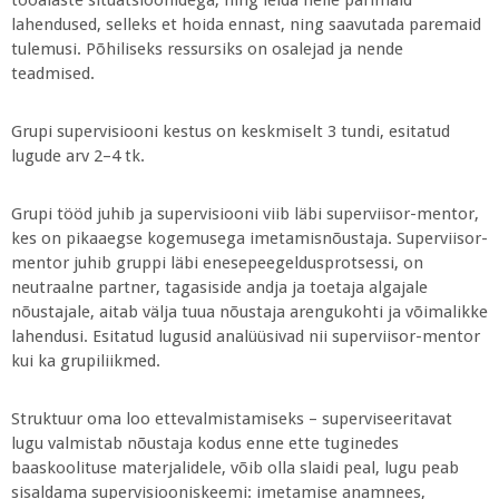
lahendused, selleks et hoida ennast, ning saavutada paremaid
tulemusi. Põhiliseks ressursiks on osalejad ja nende
teadmised.
Grupi supervisiooni kestus on keskmiselt 3 tundi, esitatud
lugude arv 2–4 tk.
Grupi tööd juhib ja supervisiooni viib läbi superviisor-mentor,
kes on pikaaegse kogemusega imetamisnõustaja. Superviisor-
mentor juhib gruppi läbi enesepeegeldusprotsessi, on
neutraalne partner, tagasiside andja ja toetaja algajale
nõustajale, aitab välja tuua nõustaja arengukohti ja võimalikke
lahendusi. Esitatud lugusid analüüsivad nii superviisor-mentor
kui ka grupiliikmed.
Struktuur oma loo ettevalmistamiseks – superviseeritavat
lugu valmistab nõustaja kodus enne ette tuginedes
baaskoolituse materjalidele, võib olla slaidi peal, lugu peab
sisaldama supervisiooniskeemi: imetamise anamnees,