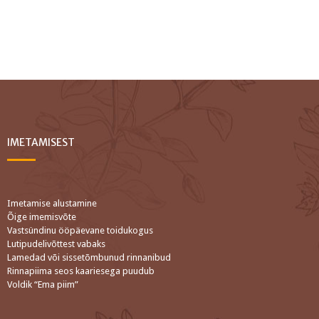
IMETAMISEST
Imetamise alustamine
Õige imemisvõte
Vastsündinu ööpäevane toidukogus
Lutipudelivõttest vabaks
Lamedad või sissetõmbunud rinnanibud
Rinnapiima seos kaariesega puudub
Voldik “Ema piim”