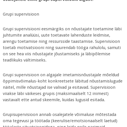
Grupi supervisioon
Grupi supervisiooni eesmärgiks on nõustajate toetamine läbi
juhtumite analüüsi, uute toetavate lahenduste leidmise,
arengu toetamise ning ressursside taastamise. Supervisioon
toetab motivatsiooni ning suurendab tööga rahulolu, samuti
on see hea viis nõustajate jõustamiseks ja läbipõlemise
teadlikuks vältimiseks.
Grupi supervisioon on algajale imetamisnõustajale mõeldud
õppimisvõimalus-koht konkreetsete läbitud nõustamislugude
näitel, mille nõustajad ise valivad ja esitavad. Supervisioon
viiakse läbi väikeses grupis (maksimaalselt 12 inimest)
vastavalt ette antud skeemile, kuidas lugusid esitada.
Grupisupervisioon annab osalejatele võimaluse mõtestada
oma tegevusi ja töötada (keerulise/emotsionaalselt laetud)
tööalaste situatsioonidega, ning leida neile parimaid