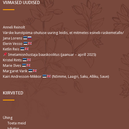
VIIMASED UUDISED
Anneli Reinolt
Värske kunstpiima ohutuse uuring leidis, et mitmetes esineb raskemetalle/
Jana Lorens
Elerin Vesso
Ketlin Reis
Imetamisnõustaja baaskoolitus (jaanuar – aprill 2025)
Kristel Rints
Marie Ilves
Margaret Varik
Kairi Andresson-Mikkor
(Nõmme, Laagri, Saku, Alliku, Saue)
KIIRVIITED
Ühing
Toeta meid
Juhatus