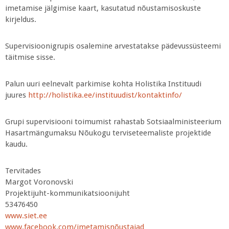
imetamise jälgimise kaart, kasutatud nõustamisoskuste
kirjeldus.
Supervisioonigrupis osalemine arvestatakse pädevussüsteemi
täitmise sisse.
Palun uuri eelnevalt parkimise kohta Holistika Instituudi
juures
http://holistika.ee/instituudist/kontaktinfo/
Grupi supervisiooni toimumist rahastab Sotsiaalministeerium
Hasartmängumaksu Nõukogu terviseteemaliste projektide
kaudu.
Tervitades
Margot Voronovski
Projektijuht-kommunikatsioonijuht
53476450
www.siet.ee
www.facebook.com/imetamisnõustajad