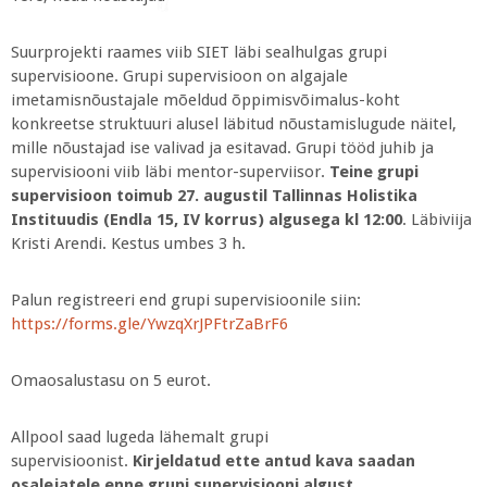
Suurprojekti raames viib SIET läbi sealhulgas grupi
supervisioone. Grupi supervisioon on algajale
imetamisnõustajale mõeldud õppimisvõimalus-koht
konkreetse struktuuri alusel läbitud nõustamislugude näitel,
mille nõustajad ise valivad ja esitavad. Grupi tööd juhib ja
supervisiooni viib läbi mentor-superviisor.
Teine grupi
supervisioon toimub 27. augustil Tallinnas Holistika
Instituudis (Endla 15, IV korrus) algusega kl 12:00
. Läbiviija
Kristi Arendi. Kestus umbes 3 h.
Palun registreeri end grupi supervisioonile siin:
https://forms.gle/YwzqXrJPFtrZaBrF6
Omaosalustasu on 5 eurot.
Allpool saad lugeda lähemalt grupi
supervisioonist.
Kirjeldatud ette antud kava saadan
osalejatele enne grupi supervisiooni algust.