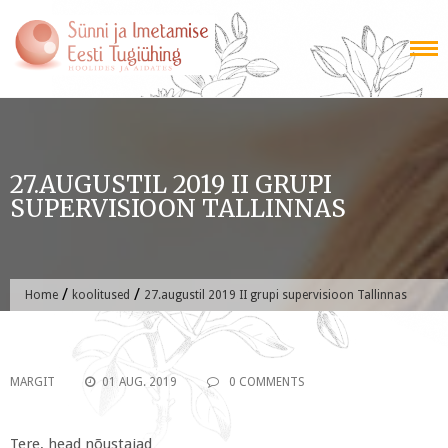
Skip
to
content
27.AUGUSTIL 2019 II GRUPI
SUPERVISIOON TALLINNAS
/
/
Home
koolitused
27.augustil 2019 II grupi supervisioon Tallinnas
MARGIT
01 AUG. 2019
0 COMMENTS
Tere, head nõustajad