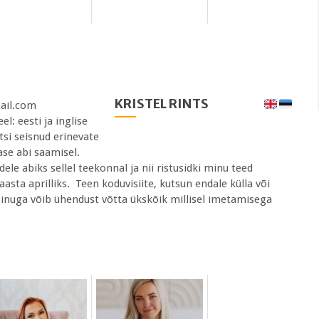
KRISTEL RINTS
mail.com
: eesti ja inglise
tsi seisnud erinevate
ase abi saamisel.
ele abiks sellel teekonnal ja nii ristusidki minu teed
sta aprilliks. Teen koduvisiite, kutsun endale külla või
nuga võib ühendust võtta ükskõik millisel imetamisega