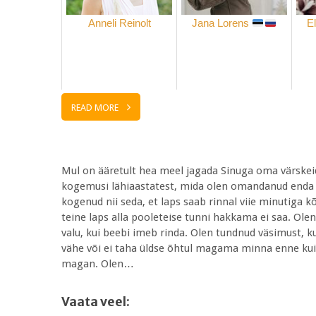
Anneli Reinolt
Jana Lorens
E
READ MORE
Mul on ääretult hea meel jagada Sinuga oma värskei
kogemusi lähiaastatest, mida olen omandanud enda
kogenud nii seda, et laps saab rinnal viie minutiga k
teine laps alla pooleteise tunni hakkama ei saa. Ol
valu, kui beebi imeb rinda. Olen tundnud väsimust, k
vähe või ei taha üldse õhtul magama minna enne kui
magan. Olen…
Vaata veel: