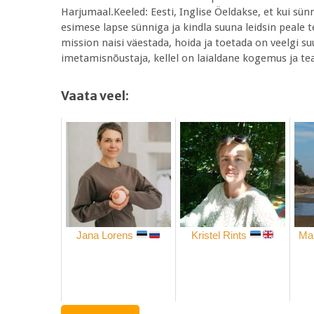
Harjumaal.Keeled: Eesti, Inglise Öeldakse, et kui sü
esimese lapse sünniga ja kindla suuna leidsin peale t
mission naisi väestada, hoida ja toetada on veelgi
imetamisnõustaja, kellel on laialdane kogemus ja 
Vaata veel:
Jana Lorens
Kristel Rints
Mar