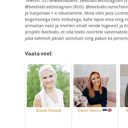
Telefon: 53738468Koduleht: beebiabi.eeInstagram (E
@beebiabi.eeInstagram (RUS): @beebiabi.nurseTeen k
ja Harjumaal + e-nõustamine. Mina olen Jana Lorens
kogemusega töös imikutega, kahe lapse ema ning 
armastan naisi ja imetlen siiralt nende tugevust ja õ
projekti Beebiabi, et olla toeks noortele vanematele
juba vahetult pärast sünnitust ning pakun ka person
Vaata veel:
Anneli Reinolt
Elerin Vesso
K