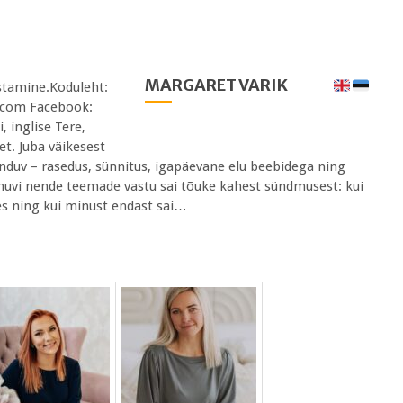
MARGARET VARIK
ustamine.Koduleht:
.com Facebook:
 inglise Tere,
t. Juba väikesest
nduv – rasedus, sünnitus, igapäevane elu beebidega ning
uvi nende teemade vastu sai tõuke kahest sündmusest: kui
es ning kui minust endast sai…