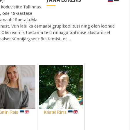
E):
oduvisiite Tallinnas
, õde 18-aastase
esmaabi õpetaja.Ma
rnust. Viin läbi ka esmaabi grupikoolitusi ning olen loonud
. Olen valmis toetama teid rinnaga toitmise alustamisel
aalset sünnijärgset nõustamist, et…
etlin Reis
Kristel Rints