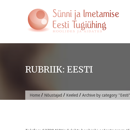
Skip
to
content
RUBRIIK:
EESTI
/
/
/
Home
Nõustajad
Keeled
Archive by category "Eesti