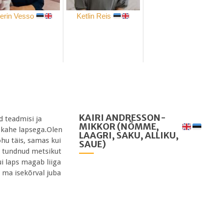
lerin Vesso
Ketlin Reis
KAIRI ANDRESSON-
d teadmisi ja
MIKKOR
(NÕMME,
 kahe lapsega.Olen
LAAGRI, SAKU, ALLIKU,
õhu täis, samas kui
SAUE)
en tundnud metsikut
ui laps magab liiga
 ma isekõrval juba