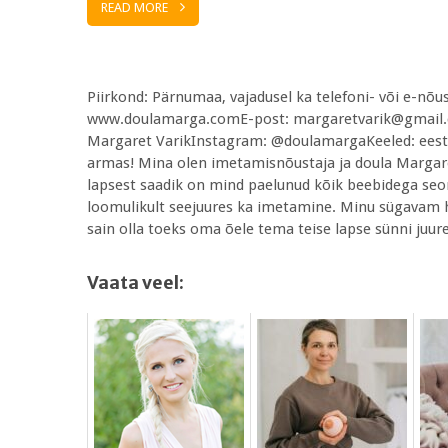
READ MORE
Piirkond: Pärnumaa, vajadusel ka telefoni- või e-nõ
www.doulamarga.comE-post: margaretvarik@gmail
Margaret VarikInstagram: @doulamargaKeeled: eesti,
armas! Mina olen imetamisnõustaja ja doula Margare
lapsest saadik on mind paelunud kõik beebidega seo
loomulikult seejuures ka imetamine. Minu sügavam h
sain olla toeks oma õele tema teise lapse sünni juur
Vaata veel: