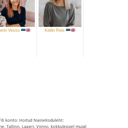
lerin Vesso
Ketlin Reis
FB konto: Hoitud NaineKoduleht:
 Tallinn, Laagri, Viimsi, kokkuleppel mujal