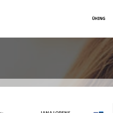
ÜHING
"
JANA LORENS