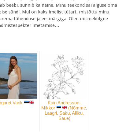
nnib beebi, sünnib ka naine. Minu teekond sai alguse oma
eise sündi. Mul on kaks imelist tütart, mistõttu minu
 suurema tähenduse ja eesmärgiga. Olen mitmekülgne
teadmistespekter imetamise…
garet Varik
Kairi Andresson-
Mikkor
(Nõmme,
Laagri, Saku, Alliku,
Saue)