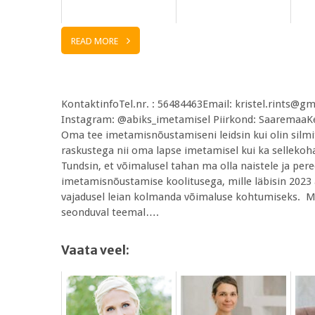
READ MORE
KontaktinfoTel.nr. : 56484463Email: kristel.rints@g
Instagram: @abiks_imetamisel Piirkond: SaaremaaKeel
Oma tee imetamisnõustamiseni leidsin kui olin silmi
raskustega nii oma lapse imetamisel kui ka sellekoh
Tundsin, et võimalusel tahan ma olla naistele ja pered
imetamisnõustamise koolitusega, mille läbisin 2023 aa
vajadusel leian kolmanda võimaluse kohtumiseks. Mi
seonduval teemal….
Vaata veel: