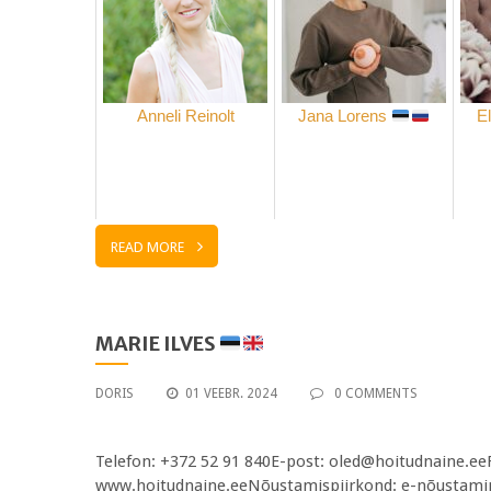
Anneli Reinolt
Jana Lorens
E
READ MORE
MARIE ILVES
DORIS
01 VEEBR. 2024
0 COMMENTS
Telefon: +372 52 91 840E-post: oled@hoitudnaine.ee
www.hoitudnaine.eeNõustamispiirkond: e-nõustamine,