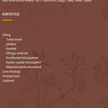
Kairi Andresson-Mikkor
(Nõmme, Laagri, Saku, Alliku, Saue)
KIIRVIITED
Ühing
Toeta meid
Juhatus
Kontakt
Ühingu uudised
Koolitused nõustajatele
Kuidas saada nõustajaks?
Majandusaasta aruanded
Leia nõustaja
Imetamisest
Uudised