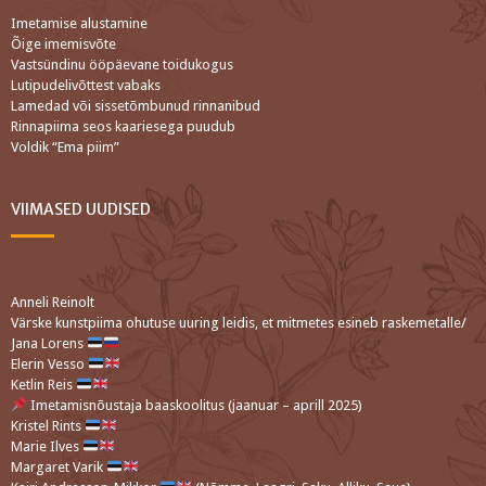
Imetamise alustamine
Õige imemisvõte
Vastsündinu ööpäevane toidukogus
Lutipudelivõttest vabaks
Lamedad või sissetõmbunud rinnanibud
Rinnapiima seos kaariesega puudub
Voldik “Ema piim”
VIIMASED UUDISED
Anneli Reinolt
Värske kunstpiima ohutuse uuring leidis, et mitmetes esineb raskemetalle/
Jana Lorens
Elerin Vesso
Ketlin Reis
Imetamisnõustaja baaskoolitus (jaanuar – aprill 2025)
Kristel Rints
Marie Ilves
Margaret Varik