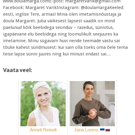
www.doulamarga.comE-post: margaretvarik@gmail.com
Facebook: Margaret VarikInstagram: @doulamargaKeeled:
eesti, inglise Tere, armas! Mina olen imetamisnõustaja ja
doula Margaret. Juba väikesest lapsest saadik on mind
paelunud kõik beebidega seonduv – rasedus, sünnitus,
igapäevane elu beebidega ning loomulikult seejuures ka
imetamine. Minu sügavam huvi nende teemade vastu sai
tõuke kahest sündmusest: kui sain olla toeks oma õele tema
teise lapse sünni juures ning kui minust endast sai…
Vaata veel:
Anneli Reinolt
Jana Lorens