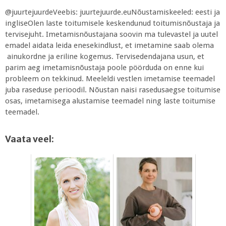
@juurtejuurdeVeebis: juurtejuurde.euNõustamiskeeled: eesti ja
ingliseOlen laste toitumisele keskendunud toitumisnõustaja ja
tervisejuht. Imetamisnõustajana soovin ma tulevastel ja uutel
emadel aidata leida enesekindlust, et imetamine saab olema
ainukordne ja eriline kogemus. Tervisedendajana usun, et
parim aeg imetamisnõustaja poole pöörduda on enne kui
probleem on tekkinud. Meeleldi vestlen imetamise teemadel
juba raseduse perioodil. Nõustan naisi rasedusaegse toitumise
osas, imetamisega alustamise teemadel ning laste toitumise
teemadel.
Vaata veel: