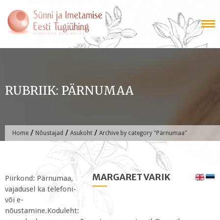
Skip
to
content
RUBRIIK:
PÄRNUMAA
/
/
/
Home
Nõustajad
Asukoht
Archive by category "Pärnumaa"
MARGARET VARIK
Piirkond: Pärnumaa,
vajadusel ka telefoni-
või e-
nõustamine.Koduleht: