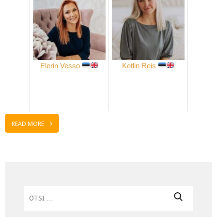
Elerin Vesso
Ketlin Reis
READ MORE
Otsi: