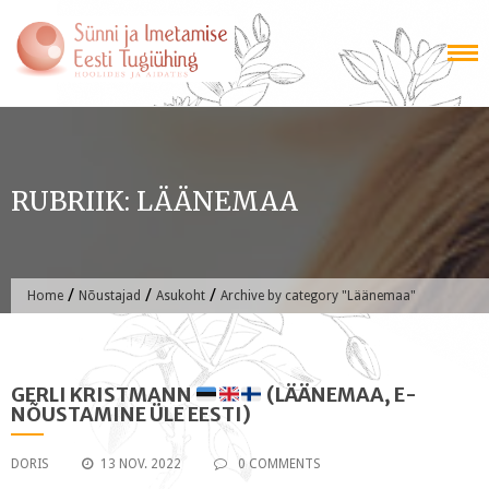
Skip
to
content
RUBRIIK:
LÄÄNEMAA
/
/
/
Home
Nõustajad
Asukoht
Archive by category "Läänemaa"
GERLI KRISTMANN
(LÄÄNEMAA, E-
NÕUSTAMINE ÜLE EESTI)
DORIS
13 NOV. 2022
0 COMMENTS