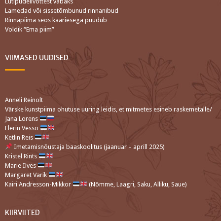
Lutipudelivõttest vabaks
Lamedad või sissetõmbunud rinnanibud
Rinnapiima seos kaariesega puudub
Voldik “Ema piim”
VIIMASED UUDISED
Anneli Reinolt
Värske kunstpiima ohutuse uuring leidis, et mitmetes esineb raskemetalle/
Jana Lorens
Elerin Vesso
Ketlin Reis
Imetamisnõustaja baaskoolitus (jaanuar – aprill 2025)
Kristel Rints
Marie Ilves
Margaret Varik
Kairi Andresson-Mikkor
(Nõmme, Laagri, Saku, Alliku, Saue)
KIIRVIITED