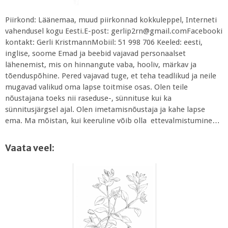
Piirkond: Läänemaa, muud piirkonnad kokkuleppel, Interneti
vahendusel kogu Eesti.E-post: gerlip2rn@gmail.comFacebooki
kontakt: Gerli KristmannMobiil: 51 998 706 Keeled: eesti,
inglise, soome Emad ja beebid vajavad personaalset
lähenemist, mis on hinnangute vaba, hooliv, märkav ja
tõenduspõhine. Pered vajavad tuge, et teha teadlikud ja neile
mugavad valikud oma lapse toitmise osas. Olen teile
nõustajana toeks nii raseduse-, sünnituse kui ka
sünnitusjärgsel ajal. Olen imetamisnõustaja ja kahe lapse
ema. Ma mõistan, kui keeruline võib olla ettevalmistumine…
Vaata veel: