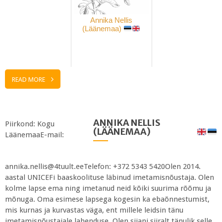
Annika Nellis
(Läänemaa)
READ MORE
ANNIKA NELLIS
Piirkond: Kogu
(LÄÄNEMAA)
LäänemaaE-mail:
annika.nellis@4tuult.eeTelefon: +372 5343 5420Olen 2014.
aastal UNICEFi baaskoolituse läbinud imetamisnõustaja. Olen
kolme lapse ema ning imetanud neid kõiki suurima rõõmu ja
mõnuga. Oma esimese lapsega kogesin ka ebaõnnestumist,
mis kurnas ja kurvastas väga, ent millele leidsin tänu
imetamisnõustajale lahenduse. Olen siiani siiralt tänulik selle