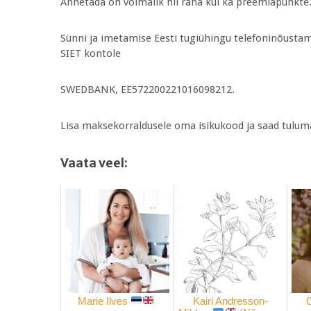
Annetada on võimalik nii raha kui ka preemiapunkte
Sünni ja imetamise Eesti tugiühingu telefoninõusta
SIET kontole
SWEDBANK, EE572200221016098212.
Lisa maksekorraldusele oma isikukood ja saad tulum
Vaata veel:
Marie Ilves
Kairi Andresson-