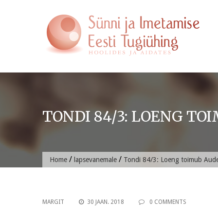
Skip
to
content
TONDI 84/3: LOENG TO
/
/
Home
lapsevanemale
Tondi 84/3: Loeng toimub Auden
MARGIT
30 JAAN. 2018
0 COMMENTS