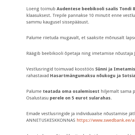
Loeng toimub
Audentese beebikooli saalis Tondi 8
klaasuksest. Trepile pannakse 10 minutit enne vestlu
sammu kaugusel sissepääsust.
Palume riietuda mugavalt, et saaksite mõnusalt laps
Räägib beebikooli õpetaja ning imetamise nõustaja 
Vestlusringid toimuvad koostöös
Sünni ja Imetamis
rahastavad
Hasartmängumaksu nõukogu ja Sotsia
Palume
teatada oma osalemisest
hiljemalt sama p
Osalustasu
perele on 5 eurot sularahas
.
Emade vestlusringide ja individuaalse nõustamise 
ANNETUSKESKKONNAS
https://www.swedbank.ee/a