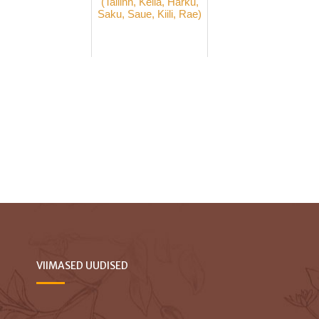
(Tallinn, Keila, Harku,
Saku, Saue, Kiili, Rae)
VIIMASED UUDISED