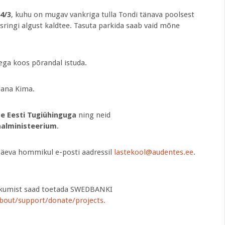
4/3
, kuhu on mugav vankriga tulla Tondi tänava poolsest
sringi algust kaldtee. Tasuta parkida saab vaid mõne
ega koos põrandal istuda.
Jana Kima.
e Eesti Tugiühinguga
ning neid
alministeerium
.
äeva hommikul e-posti aadressil
lastekool@audentes.ee
.
jätkumist saad toetada SWEDBANKI
bout/support/donate/projects.