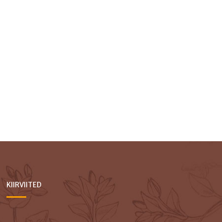
KIIRVIITED