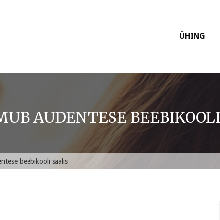
ÜHING
IMUB AUDENTESE BEEBIKOOLI
tese beebikooli saalis