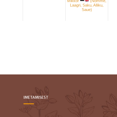
Mikkor
(Nõmme,
Laagri, Saku, Alliku,
Saue)
IMETAMISEST