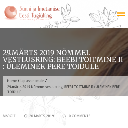
Skip
to
content
29.MÄRTS 2019 NÕMMEL
VESTLUSRING: BEEBI TOITMINE II
: ÜLEMINEK PERE TOIDULE
/
/
Home
lapsevanemale
29.märts 2019 Nõmmel vestlusring: BEEBI TOITMINE II : ÜLEMINEK PERE
TOIDULE
MARGIT
20 MÄRTS 2019
0 COMMENTS