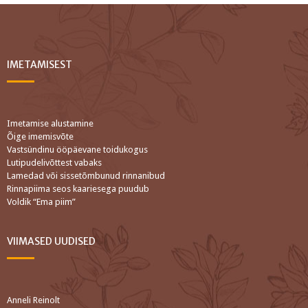
IMETAMISEST
Imetamise alustamine
Õige imemisvõte
Vastsündinu ööpäevane toidukogus
Lutipudelivõttest vabaks
Lamedad või sissetõmbunud rinnanibud
Rinnapiima seos kaariesega puudub
Voldik “Ema piim”
VIIMASED UUDISED
Anneli Reinolt