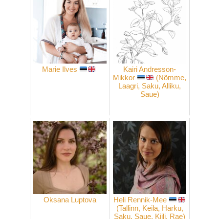
Marie Ilves
Kairi Andresson-
Mikkor
(Nõmme,
Laagri, Saku, Alliku,
Saue)
Oksana Luptova
Heli Rennik-Mee
(Tallinn, Keila, Harku,
Saku, Saue, Kiili, Rae)