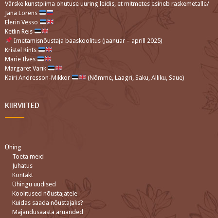
Värske kunstpiima ohutuse uuring leidis, et mitmetes esineb raskemetalle/
Jana Lorens
Elerin Vesso
Ketlin Reis
Imetamisnõustaja baaskoolitus (jaanuar – aprill 2025)
Kristel Rints
Marie Ilves
Margaret Varik
Kairi Andresson-Mikkor
(Nõmme, Laagri, Saku, Alliku, Saue)
KIIRVIITED
Ühing
Toeta meid
Juhatus
Kontakt
Ühingu uudised
Koolitused nõustajatele
Kuidas saada nõustajaks?
Majandusaasta aruanded