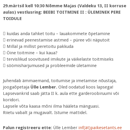
29.märtsil kell 10:30 Nõmme Majas (Valdeku 13, II korruse
aulas) vestlusring: BEEBI TOITMINE II : ÜLEMINEK PERE
TOIDULE
 kuidas anda tahket toitu – lauakommete õpetamine
 erinevad peenestamise astmed – püree või näputoit
 Millal ja millist peretoitu pakkuda
 Öine toitmine – kui kaua?
 tervislikud soovitused imikute ja väikelaste toitmiseks
 söömisharjumused ja probleemide ületamine
Juhendab ämmaemand, toitumise ja imetamise nõustaja,
joogaõpetaja
Ülle Lember.
Oled oodatud koos lapsega!
Lapsevankrid saab jätta II k. aula ette garderoobiruumi või
koridori.
Lapsele võta kaasa mõni ilma hääleta mänguasi.
Riietu vabalt ja mugavalt. Istume mattidel.
Palun registreeru ette
: Ülle Lember
inf(ät)paikesetants.ee