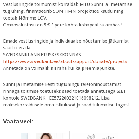
Vestlusringide toimumist korraldab MTÜ Sünni ja Imetamise
tugiühing, finantseerib SOM HMN projektide kaudu ning
toetab Nõmme LOV.
Omaosalustasu on 5 € / pere kohta kohapeal sularahas !
Emade vestlusringide ja individuaalse nõustamise jätkumist
saad toetada
SWEDBANKI ANNETUSKESKKONNAS
https://www.swedbank.ee/about/support/donate/projects
Annetada on võimalik nii raha kui ka preemiapunkte.
Sünni ja imetamise Eesti tugiühingu telefoninõustamist
rinnaga toitmise toetuseks saad toetada annetusega SIET
kontole SWEDBANK, EE572200221016098212. Lisa
maksekorraldusele oma isikukood ja saad tulumaksu tagasi.
Vaata veel: