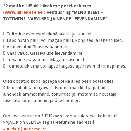
22.mail kell 15:00 Hiirekese perekeskuses
(
www.hiirekese.ee
) vestlusring “MINU BEEBI –
TOITMINE, VAEVUSED JA NENDE LEEVENDAMINE”
 Toitmine esimestel elunädalatel ja -kuudel.
 Laps nutab palju või magab palju. Põhjused ja lahendused.
 Allaneelatud õhust vabanemine.
 Gaasivalud. Gaasivalude leevendamine.
 Turvaline magamine. Magamisasendid.
 Toimetulek ema või lapse haiguse ajal; ravimid rinnapiimas.
Oled oodatud koos lapsega või ka alles beebiootel olles!
Riietu vabalt ja mugavalt. Istume mattidel ja patjadel.
Juhendab ämmaemand, toitumise ja imetamise nõustaja,
rasedate jooga juhendaja Ülle Lember.
Omaosalustasu on 5 EUR/pere kohta sularahas kohapeal!
VAJALIK on EELNEV registreerumine aadressil
anneli(ät)hiirekese.ee