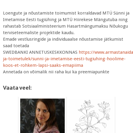
Loengute ja nõustamiste toimumist korraldavad MTÜ Sünni ja
Imetamise Eesti tugiühing ja MTÜ Hiirekese Mängutuba ning
rahastab Sotsiaalministeerium Hasartmängumaksu Nõukogu
terviseteemaliste projektide kaudu.
Emade vestlusringide ja individuaalse nõustamise jätkumist
saad toetada
SWEDBANKI ANNETUSKESKKONNAS
https://www.armastanaida
ja-toimetulek/sunni-ja-imetamise-eesti-tugiuhing-hoolime-
koos-et-rohkem-lapsi-saaks-emapiima
Annetada on võimalik nii raha kui ka preemiapunkte
Vaata veel: