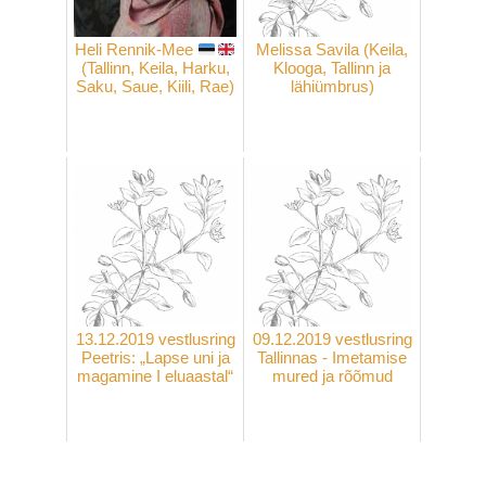
Heli Rennik-Mee
Melissa Savila (Keila,
(Tallinn, Keila, Harku,
Klooga, Tallinn ja
Saku, Saue, Kiili, Rae)
lähiümbrus)
13.12.2019 vestlusring
09.12.2019 vestlusring
Peetris: „Lapse uni ja
Tallinnas - Imetamise
magamine I eluaastal“
mured ja rõõmud