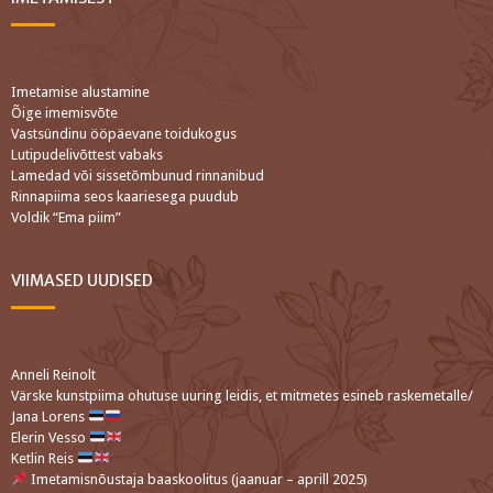
Imetamise alustamine
Õige imemisvõte
Vastsündinu ööpäevane toidukogus
Lutipudelivõttest vabaks
Lamedad või sissetõmbunud rinnanibud
Rinnapiima seos kaariesega puudub
Voldik “Ema piim”
VIIMASED UUDISED
Anneli Reinolt
Värske kunstpiima ohutuse uuring leidis, et mitmetes esineb raskemetalle/
Jana Lorens
Elerin Vesso
Ketlin Reis
Imetamisnõustaja baaskoolitus (jaanuar – aprill 2025)