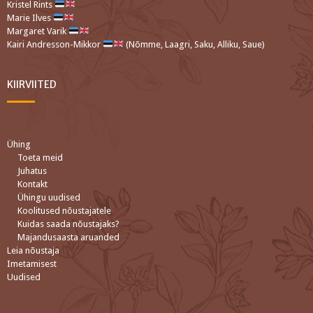
Kristel Rints
Marie Ilves
Margaret Varik
Kairi Andresson-Mikkor
(Nõmme, Laagri, Saku, Alliku, Saue)
KIIRVIITED
Ühing
Toeta meid
Juhatus
Kontakt
Ühingu uudised
Koolitused nõustajatele
Kuidas saada nõustajaks?
Majandusaasta aruanded
Leia nõustaja
Imetamisest
Uudised