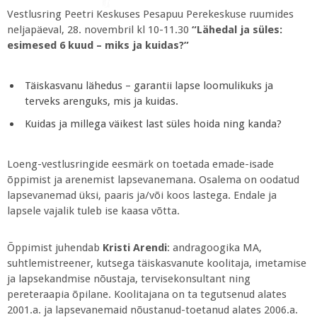
Vestlusring Peetri Keskuses Pesapuu Perekeskuse ruumides
neljapäeval, 28. novembril kl 10-11.30
“Lähedal ja süles:
esimesed 6 kuud – miks ja kuidas?”
Täiskasvanu lähedus – garantii lapse loomulikuks ja
terveks arenguks, mis ja kuidas.
Kuidas ja millega väikest last süles hoida ning kanda?
Loeng-vestlusringide eesmärk on toetada emade-isade
õppimist ja arenemist lapsevanemana. Osalema on oodatud
lapsevanemad üksi, paaris ja/või koos lastega. Endale ja
lapsele vajalik tuleb ise kaasa võtta.
Õppimist juhendab
Kristi Arendi
: andragoogika MA,
suhtlemistreener, kutsega täiskasvanute koolitaja, imetamise
ja lapsekandmise nõustaja, tervisekonsultant ning
pereteraapia õpilane. Koolitajana on ta tegutsenud alates
2001.a. ja lapsevanemaid nõustanud-toetanud alates 2006.a.