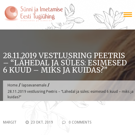
Skip
to
content
28.11.2019 VESTLUSRING PEETRIS
– “LÄHEDAL JA SÜLES: ESIMESED
6 KUUD – MIKS JA KUIDAS?”
/
/
Home
lapsevanemale
28.11.2019 vestlusring Peetris – “Lähedal ja süles: esimesed 6 kuud – miks ja
kuidas?”
MARGIT
23 OKT. 2019
0 COMMENTS