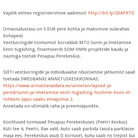
Vajalik eelnev registreerimine aadressil:
http://bit.ly/2BAPRTD
Omaosalustasu on 5 EUR pere kohta ja maksmine sularahas
kohapeal.
Vestlusringide toimumist korraldab MTÜ Sünni ja Imetamise
Eesti tugiühing, finantseerib SOM HMN projektide kaudu ja
ruumiga toetab Pesapuu Perekeskus.
SIETi vestlusringide ja individuaalse nõustamise jätkumist saad
toetada SWEDBANKI ANNETUSKESKKONNAS:
https://www.armastanaidata.ee/annetan/lapsed-ja-
pered/sunni-ja-imetamise-eesti-tugiuhing-hoolime-koos-et-
rohkem-lapsi-saaks-emapiima-2
.
Annetada on võimalik raha ja preemiapunkte.
Koolitused toimuvad Pesapuu Perekeskuses (Peetri Keskus)
Küti tee 4, Peetri, Rae vald. Auto saab parkida tasuta parklasse
maja ees. Perekeskus asub II korrusel, kuhu saab nii trepist kui