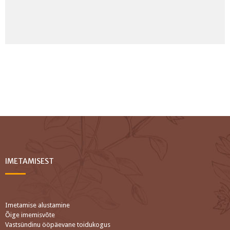
IMETAMISEST
Imetamise alustamine
Õige imemisvõte
Vastsündinu ööpäevane toidukogus