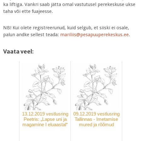
ka liftiga. Vankri saab jätta omal vastutusel perekeskuse ukse
taha või ette fuajeesse.
NB! Kui olete registreerunud, kuid selgub, et siiski ei osale,
palun andke sellest teada:
mariliis@pesapuuperekeskus.ee
.
Vaata veel:
13.12.2019 vestlusring
09.12.2019 vestlusring
Peetris: „Lapse uni ja
Tallinnas - Imetamise
magamine I eluaastal“
mured ja rõõmud