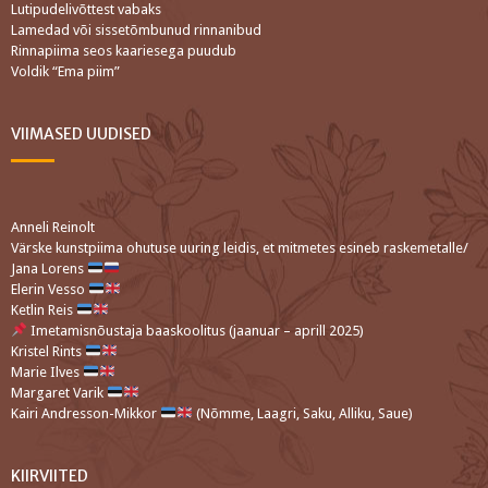
Lutipudelivõttest vabaks
Lamedad või sissetõmbunud rinnanibud
Rinnapiima seos kaariesega puudub
Voldik “Ema piim”
VIIMASED UUDISED
Anneli Reinolt
Värske kunstpiima ohutuse uuring leidis, et mitmetes esineb raskemetalle/
Jana Lorens
Elerin Vesso
Ketlin Reis
Imetamisnõustaja baaskoolitus (jaanuar – aprill 2025)
Kristel Rints
Marie Ilves
Margaret Varik
Kairi Andresson-Mikkor
(Nõmme, Laagri, Saku, Alliku, Saue)
KIIRVIITED