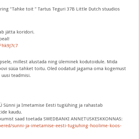
ring “Tahke toit ” Tartus Teguri 37B Little Dutch stuudios
 jätta koridori.
peal!
Fhk9J7c7
apsele, millest alustada ning üleminek kodutoidule. Mida
i soovi süüa tahket toitu. Oled oodatud jagama oma kogemust
 uusi teadmisi.
Sünni ja Imetamise Eesti tugiühing ja rahastab
ide kaudu.
e jätkumist saad toetada SWEDBANKI ANNETUSKESKKONNAS:
pered/sunni-ja-imetamise-eesti-tugiuhing-hoolime-koos-