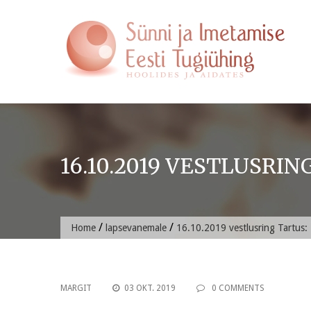
Skip
to
content
16.10.2019 VESTLUSRIN
/
/
Home
lapsevanemale
16.10.2019 vestlusring Tartus
MARGIT
03 OKT. 2019
0 COMMENTS