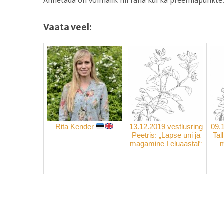
Annetada on võimalik nii raha kui ka preemiapunkte
Vaata veel:
Rita Kender
13.12.2019 vestlusring
09.
Peetris: „Lapse uni ja
Tal
magamine I eluaastal“
m