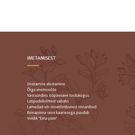
IMETAMISEST
Imetamise alustamine
Õige imemisvõte
Vastsündinu ööpäevane toidukogus
Lutipudelivõttest vabaks
Lamedad või sissetõmbunud rinnanibud
Rinnapiima seos kaariesega puudub
Voldik “Ema piim”