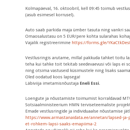
Kolmapäeval, 16. oktoobril, kell 09:45 toimub vestlus
(asub esimesel korrusel).
Auto saab parkida maja ümber tasuta ning vankri saab
Omaosalustasu on 5 EUR/pere kohta sularahas koha
Vajalik registreerimine
https://forms.gle/YKaCtkDes
Vestlusringis arutame, millal pakkuda tahket toitu l
teha kui tahke toit tekitab seedevaevusi või laps e
ning otsima vastuseid küsimustele ning lisaks saama
Oled oodatud koos lapsega!
Läbiviija imetamisnõustaja
Eneli Essi
.
Loengute ja nõustamiste toimumist korraldavad MTÜ 
Sotsiaalministeerium HMN terviseteemaliste projekt
Emade vestlusringide ja individuaalse nõustamis
https://www.armastanaidata.ee/annetan/lapsed-ja-
et-rohkem-lapsi-saaks-emapiima-2