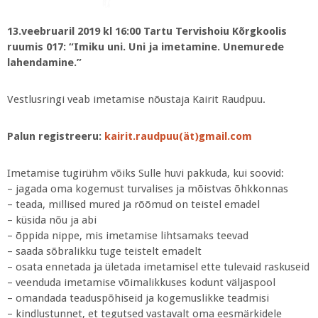
13.veebruaril 2019 kl 16:00 Tartu Tervishoiu Kõrgkoolis
ruumis 017: “Imiku uni. Uni ja imetamine. Unemurede
lahendamine.”
Vestlusringi veab imetamise nõustaja Kairit Raudpuu.
Palun registreeru:
kairit.raudpuu(ät)gmail.com
Imetamise tugirühm võiks Sulle huvi pakkuda, kui soovid:
– jagada oma kogemust turvalises ja mõistvas õhkkonnas
– teada, millised mured ja rõõmud on teistel emadel
– küsida nõu ja abi
– õppida nippe, mis imetamise lihtsamaks teevad
– saada sõbralikku tuge teistelt emadelt
– osata ennetada ja ületada imetamisel ette tulevaid raskuseid
– veenduda imetamise võimalikkuses kodunt väljaspool
– omandada teaduspõhiseid ja kogemuslikke teadmisi
– kindlustunnet, et tegutsed vastavalt oma eesmärkidele