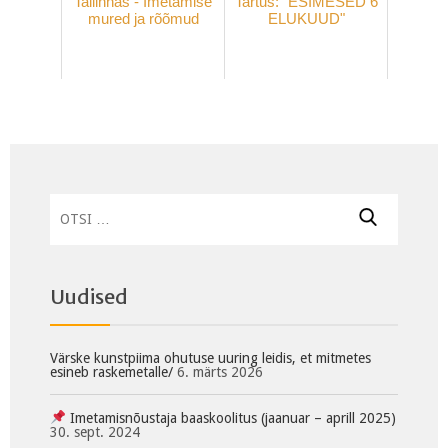
Tallinnas - Imetamise
Tartus: "ESIMESED 6
mured ja rõõmud
ELUKUUD"
Otsi:
Uudised
Värske kunstpiima ohutuse uuring leidis, et mitmetes
esineb raskemetalle/
6. märts 2026
Imetamisnõustaja baaskoolitus (jaanuar – aprill 2025)
30. sept. 2024