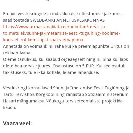
Emade vestlusringide ja individuaalse nõustamise jätkumist
saad toetada SWEDBANKI ANNETUSKESKKONNAS
https://www.armastanaidata.ee/annetan/tervis-ja-
toimetulek/sunni-ja-imetamise-eesti-tugiuhing-hoolime-
koos-et-rohkem-lapsi-saaks-emapiima
Annetada on võimalik nii raha kui ka preemiapunkte Üritus on
reklaamivaba.
Oleme tänulikud, kui saabud õigeaegselt ning nii Sina kui laps
olete hea tervise juures. Osalustasu on 5 EUR. Kui see osutub
takistuseks, tule ikka kohale, leiame lahenduse.
Vestlusringi korraldavad Sünni ja Imetamise Eesti Tugiühing ja
Tartu TervishoiuKõrgkool ning rahastab Sotsiaalministeerium
Hasartmängumaksu Nõukogu terviseteemaliste projektide
kaudu.
Vaata veel: