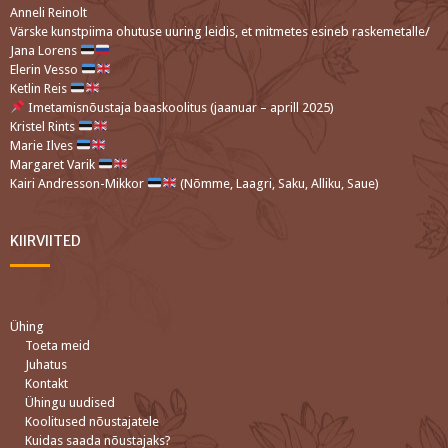
Anneli Reinolt
Värske kunstpiima ohutuse uuring leidis, et mitmetes esineb raskemetalle/
Jana Lorens
Elerin Vesso
Ketlin Reis
Imetamisnõustaja baaskoolitus (jaanuar – aprill 2025)
Kristel Rints
Marie Ilves
Margaret Varik
Kairi Andresson-Mikkor
(Nõmme, Laagri, Saku, Alliku, Saue)
KIIRVIITED
Ühing
Toeta meid
Juhatus
Kontakt
Ühingu uudised
Koolitused nõustajatele
Kuidas saada nõustajaks?