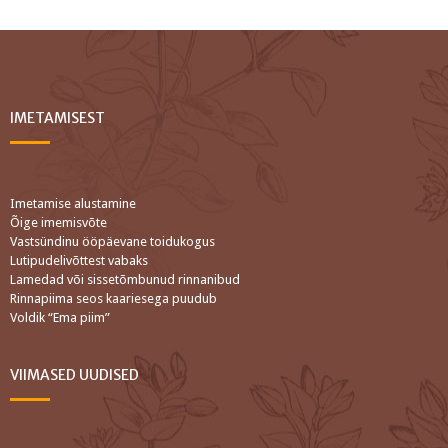
IMETAMISEST
Imetamise alustamine
Õige imemisvõte
Vastsündinu ööpäevane toidukogus
Lutipudelivõttest vabaks
Lamedad või sissetõmbunud rinnanibud
Rinnapiima seos kaariesega puudub
Voldik “Ema piim”
VIIMASED UUDISED