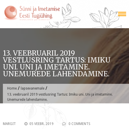
Skip
to
content
13. VEEBRUARIL 2019
VESTLUSRING TARTUS: IMIKU
UNI. UNI JA IMETAMINE.
UNEMUREDE LAHENDAMINE.
/
/
Home
lapsevanemale
13. veebruaril 2019 vestlusring Tartus: Imiku uni. Uni ja imetamine.
Unemurede lahendamine.
MARGIT
05 VEEBR. 2019
0 COMMENTS