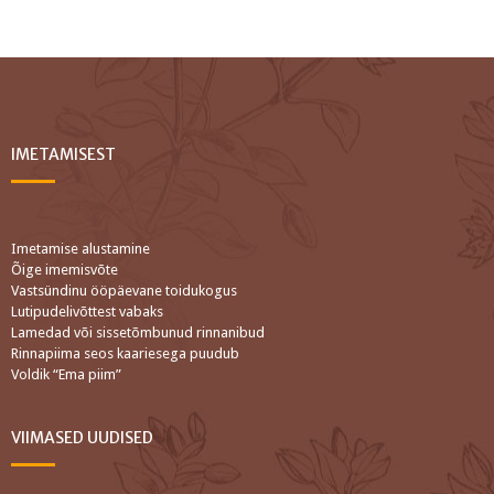
IMETAMISEST
Imetamise alustamine
Õige imemisvõte
Vastsündinu ööpäevane toidukogus
Lutipudelivõttest vabaks
Lamedad või sissetõmbunud rinnanibud
Rinnapiima seos kaariesega puudub
Voldik “Ema piim”
VIIMASED UUDISED