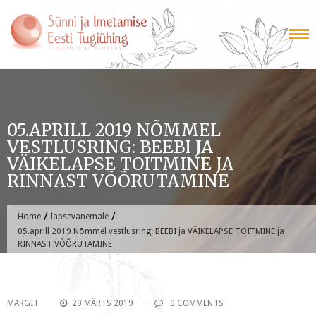
Skip
to
content
05.APRILL 2019 NÕMMEL
VESTLUSRING: BEEBI JA
VÄIKELAPSE TOITMINE JA
RINNAST VÕÕRUTAMINE
/
/
Home
lapsevanemale
05.aprill 2019 Nõmmel vestlusring: BEEBI ja VÄIKELAPSE TOITMINE ja
RINNAST VÕÕRUTAMINE
MARGIT
20 MÄRTS 2019
0 COMMENTS