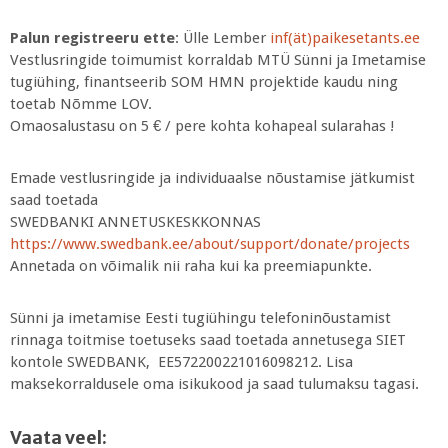
Palun registreeru ette
: Ülle Lember
inf(ät)paikesetants.ee
Vestlusringide toimumist korraldab MTÜ Sünni ja Imetamise
tugiühing, finantseerib SOM HMN projektide kaudu ning
toetab Nõmme LOV.
Omaosalustasu on 5 € / pere kohta kohapeal sularahas !
Emade vestlusringide ja individuaalse nõustamise jätkumist
saad toetada
SWEDBANKI ANNETUSKESKKONNAS
https://www.swedbank.ee/about/support/donate/projects
Annetada on võimalik nii raha kui ka preemiapunkte.
Sünni ja imetamise Eesti tugiühingu telefoninõustamist
rinnaga toitmise toetuseks saad toetada annetusega SIET
kontole SWEDBANK, EE572200221016098212. Lisa
maksekorraldusele oma isikukood ja saad tulumaksu tagasi.
Vaata veel: