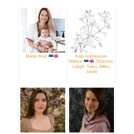
Marie Ilves
Kairi Andresson-
Mikkor
(Nõmme,
Laagri, Saku, Alliku,
Saue)