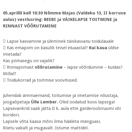
05.aprillil kell 10:30 Nõmme Majas (Valdeku 13, II korruse
aulas) vestlusring: BEEBI ja VÄIKELAPSE TOITMINE ja
RINNAST VÕÕRUTAMINE
 Lapse kasvamine ja üleminek täiskasvanu toidulauale
 Kas emapiim on kasulik teisel eluaastal?
Kui kaua
üldse
imetada?
Kas piimasegu on vajalik?
 Rinnapiimast
võõrutamine
– lapse võõrdumine – kuidas?
Millal?
 Toidukorrad ja toitmise soovitused.
Juhendab ämmaemand, toitumise ja imetamise nõustaja,
joogaõpetaja
Ülle Lember.
Oled oodatud koos lapsega!
Lapsevankrid saab jätta II k. aula ette garderoobiruumi või
koridori.
Lapsele võta kaasa mõni ilma hääleta mänguasi.
Riietu vabalt ja mugavalt. Istume mattidel.