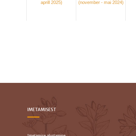
aprill 2025)
(november - mai 2024)
IMETAMISEST
Imetamise alustamine