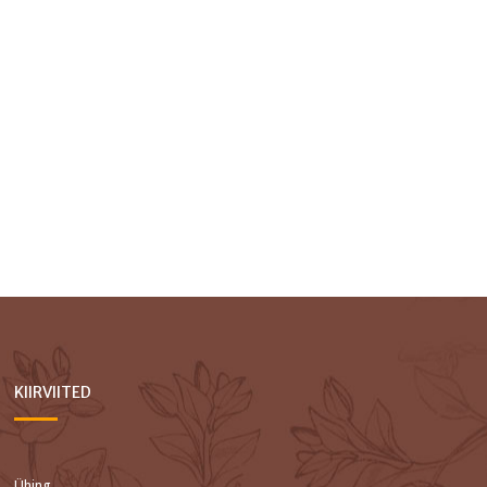
KIIRVIITED
Ühing