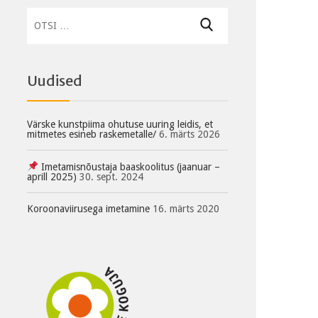
Otsi:
Uudised
Värske kunstpiima ohutuse uuring leidis, et
mitmetes esineb raskemetalle/
6. märts 2026
Imetamisnõustaja baaskoolitus (jaanuar –
aprill 2025)
30. sept. 2024
Koroonaviirusega imetamine
16. märts 2020