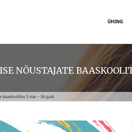
ÜHING
SE NÕUSTAJATE BAASKOOLITU
baaskoolitus 5.mai – 06.juuli