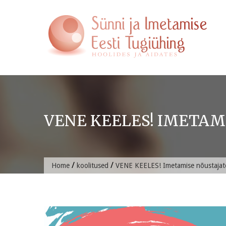
Skip
to
content
VENE KEELES! IMETAMI
/
/
Home
koolitused
VENE KEELES! Imetamise nõustajate 