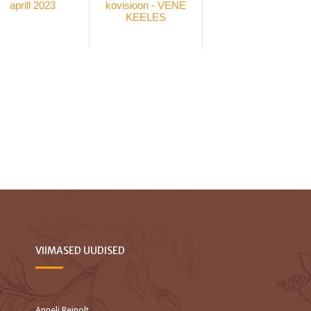
aprill 2023
kovisioon - VENE
KEELES
VIIMASED UUDISED
Anneli Reinolt