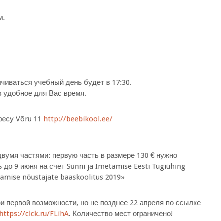
м.
нчиваться учебный день будет в 17:30.
в удобное для Вас время.
дресу Võru 11
http://beebikool.ee/
двумя частями: первую часть в размере 130 € нужно
 до 9 июня на счет Sünni ja Imetamise Eesti Tugiühing
mise nõustajate baaskoolitus 2019»
и первой возможности, но не позднее 22 апреля по ссылке
https://clck.ru/FLihA
. Количество мест ограничено!