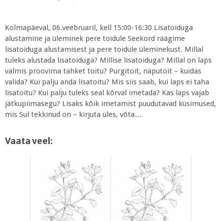
Kolmapäeval, 06.veebruaril, kell 15:00-16:30 Lisatoiduga
alustamine ja üleminek pere toidule Seekord räägime
lisatoiduga alustamisest ja pere toidule üleminekust. Millal
tuleks alustada lisatoiduga? Millise lisatoiduga? Millal on laps
valmis proovima tahket toitu? Purgitoit, näputoit – kuidas
valida? Kui palju anda lisatoitu? Mis siis saab, kui laps ei taha
lisatoitu? Kui palju tuleks seal kõrval imetada? Kas laps vajab
jätkupiimasegu? Lisaks kõik imetamist puudutavad küsimused,
mis Sul tekkinud on – kirjuta üles, võta…
Vaata veel: