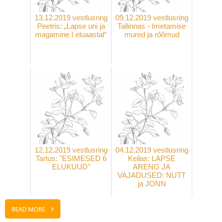
13.12.2019 vestlusring
09.12.2019 vestlusring
Peetris: „Lapse uni ja
Tallinnas - Imetamise
magamine I eluaastal“
mured ja rõõmud
12.12.2019 vestlusring
04.12.2019 vestlusring
Tartus: "ESIMESED 6
Keilas: LAPSE
ELUKUUD"
ARENG JA
VAJADUSED: NUTT
ja JONN
READ MORE