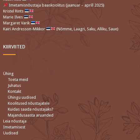
Imetamisnõustaja baaskoolitus (jaanuar – aprill 2025)
Kristel Rints
Marie Ilves
Margaret Varik
Kairi Andresson-Mikkor
(Nõmme, Laagri, Saku, Alliku, Saue)
KIIRVIITED
Ühing
Toeta meid
Juhatus
Kontakt
Ühingu uudised
Koolitused nõustajatele
Kuidas saada nõustajaks?
Majandusaasta aruanded
Leia nõustaja
Imetamisest
Uudised