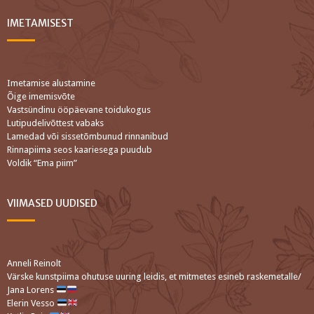
IMETAMISEST
Imetamise alustamine
Õige imemisvõte
Vastsündinu ööpäevane toidukogus
Lutipudelivõttest vabaks
Lamedad või sissetõmbunud rinnanibud
Rinnapiima seos kaariesega puudub
Voldik “Ema piim”
VIIMASED UUDISED
Anneli Reinolt
Värske kunstpiima ohutuse uuring leidis, et mitmetes esineb raskemetalle/
Jana Lorens
Elerin Vesso