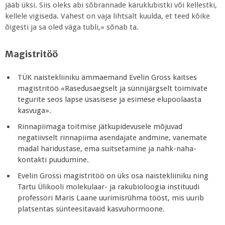
jääb üksi. Siis oleks abi sõbrannade käruklubistki või kellestki,
kellele vigiseda. Vahest on vaja lihtsalt kuulda, et teed kõike
õigesti ja sa oled väga tubli,» sõnab ta.
Magistritöö
TÜK naistekliiniku ämmaemand Evelin Gross kaitses
magistritöö «Rasedusaegselt ja sünnijärgselt toimivate
tegurite seos lapse üsasisese ja esimese elupoolaasta
kasvuga».
Rinnapiimaga toitmise jätkupidevusele mõjuvad
negatiivselt rinnapiima asendajate andmine, vanemate
madal haridustase, ema suitsetamine ja nahk-naha-
kontakti puudumine.
Evelin Grossi magistritöö on üks osa naistekliiniku ning
Tartu Ülikooli molekulaar- ja rakubioloogia instituudi
professori Maris Laane uurimisrühma tööst, mis uurib
platsentas sünteesitavaid kasvuhormoone.