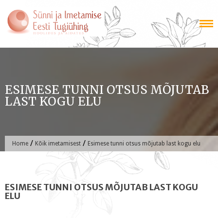
Skip
to
content
ESIMESE TUNNI OTSUS MÕJUTAB
LAST KOGU ELU
/
/
Home
Kõik imetamisest
Esimese tunni otsus mõjutab last kogu elu
ESIMESE TUNNI OTSUS MÕJUTAB LAST KOGU
ELU