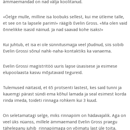
ämmaemandad on nad välja koolitanud.
«Öelge mulle, milline isa loobuks sellest, kui me ütleme talle,
et see on ta lapsele parim!» räägib Evelin Gross. «Ma olen vaid
õnnelikke isasid näinud. Ja nad saavad kohe isaks!»
Kui juhtub, et isa ei ole sünnitusmajja veel jõudnud, siis sobib
Evelin Grossi sõnul nahk-naha-kontaktiks ka vanaema.
Evelin Grossi magistritöö uuris lapse üsasisese ja esimese
elupoolaasta kasvu mõjutavaid tegureid.
Tulemused näitasid, et 65 protsenti lastest, kes said tunni ja
kauemgi pärast sündi ema kõhul lamada ja seal esimest korda
rinda imeda, toideti rinnaga rohkem kui 3 kuud.
On seletamatagi selge, miks rinnapiim on hädavajalik. Aga on
veel üks nüanss, millele ämmaemand Evelin Gross praegu
tähelepanu juhib  rinnapiimaga on võimatu last üle toita.