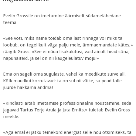
Evelin Grossile on imetamine äärmiselt südamelähedane
teema.
«See võti, miks naine toidab oma last rinnaga või miks ta
loobub, on tegelikult väga palju meie, ämmaemandate kätes,»
räägib Gross. «See ei nõua lisakulutusi, vaid ainult head sõna,
näpunäiteid. Ja sel on nii kaugeleulatuv mõju!»
Ema on sageli oma sugulaste, vahel ka meedikute surve all.
Kõik muudkui korrutavad: ta on sul nii väike, sa pead talle
juurde hakkama andma!
«Kindlasti aitab imetamise professionaalne nõustamine, seda
jagavad Tartus Terje Arula ja Juta Ernits,» tuletab Evelin Gross
meelde.
«Aga emal ei jätku teinekord energiat selle nõu otsimiseks, ta