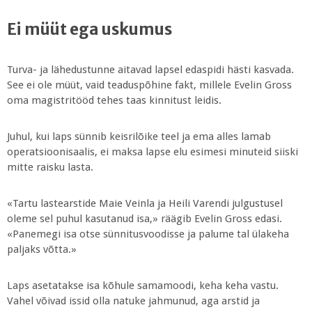
Ei müüt ega uskumus
Turva- ja lähedustunne aitavad lapsel edaspidi hästi kasvada.
See ei ole müüt, vaid teaduspõhine fakt, millele Evelin Gross
oma magistritööd tehes taas kinnitust leidis.
Juhul, kui laps sünnib keisrilõike teel ja ema alles lamab
operatsioonisaalis, ei maksa lapse elu esimesi minuteid siiski
mitte raisku lasta.
«Tartu lastearstide Maie Veinla ja Heili Varendi julgustusel
oleme sel puhul kasutanud isa,» räägib Evelin Gross edasi.
«Panemegi isa otse sünnitusvoodisse ja palume tal ülakeha
paljaks võtta.»
Laps asetatakse isa kõhule samamoodi, keha keha vastu.
Vahel võivad issid olla natuke jahmunud, aga arstid ja