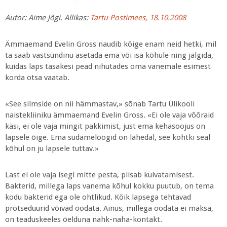
Autor:
Aime Jõgi. Allikas:
Tartu Postimees, 18.10.2008
Ämmaemand Evelin Gross naudib kõige enam neid hetki, mil
ta saab vastsündinu asetada ema või isa kõhule ning jälgida,
kuidas laps tasakesi pead nihutades oma vanemale esimest
korda otsa vaatab.
«See silmside on nii hämmastav,» sõnab Tartu Ülikooli
naistekliiniku ämmaemand Evelin Gross. «Ei ole vaja võõraid
käsi, ei ole vaja mingit pakkimist, just ema kehasoojus on
lapsele õige. Ema südamelöögid on lähedal, see kohtki seal
kõhul on ju lapsele tuttav.»
Last ei ole vaja isegi mitte pesta, piisab kuivatamisest.
Bakterid, millega laps vanema kõhul kokku puutub, on tema
kodu bakterid ega ole ohtlikud. Kõik lapsega tehtavad
protseduurid võivad oodata. Ainus, millega oodata ei maksa,
on teaduskeeles öelduna nahk-naha-kontakt.