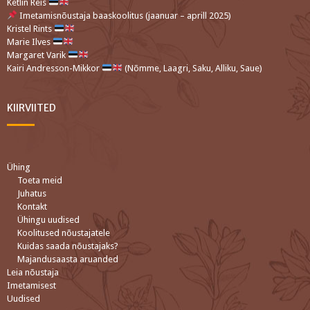
Ketlin Reis
Imetamisnõustaja baaskoolitus (jaanuar – aprill 2025)
Kristel Rints
Marie Ilves
Margaret Varik
Kairi Andresson-Mikkor
(Nõmme, Laagri, Saku, Alliku, Saue)
KIIRVIITED
Ühing
Toeta meid
Juhatus
Kontakt
Ühingu uudised
Koolitused nõustajatele
Kuidas saada nõustajaks?
Majandusaasta aruanded
Leia nõustaja
Imetamisest
Uudised