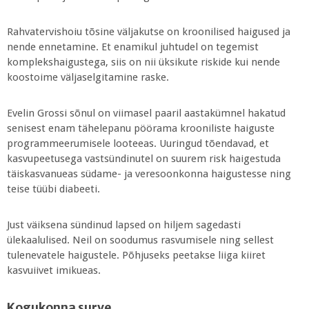
Rahvatervishoiu tõsine väljakutse on kroonilised haigused ja
nende ennetamine. Et enamikul juhtudel on tegemist
komplekshaigustega, siis on nii üksikute riskide kui nende
koostoime väljaselgitamine raske.
Evelin Grossi sõnul on viimasel paaril aastakümnel hakatud
senisest enam tähelepanu pöörama krooniliste haiguste
programmeerumisele looteeas. Uuringud tõendavad, et
kasvupeetusega vastsündinutel on suurem risk haigestuda
täiskasvanueas südame- ja veresoonkonna haigustesse ning
teise tüübi diabeeti.
Just väiksena sündinud lapsed on hiljem sagedasti
ülekaalulised. Neil on soodumus rasvumisele ning sellest
tulenevatele haigustele. Põhjuseks peetakse liiga kiiret
kasvuiivet imikueas.
Kogukonna surve