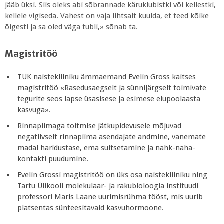
jääb üksi. Siis oleks abi sõbrannade käruklubistki või kellestki,
kellele vigiseda. Vahest on vaja lihtsalt kuulda, et teed kõike
õigesti ja sa oled väga tubli,» sõnab ta.
Magistritöö
TÜK naistekliiniku ämmaemand Evelin Gross kaitses
magistritöö «Rasedusaegselt ja sünnijärgselt toimivate
tegurite seos lapse üsasisese ja esimese elupoolaasta
kasvuga».
Rinnapiimaga toitmise jätkupidevusele mõjuvad
negatiivselt rinnapiima asendajate andmine, vanemate
madal haridustase, ema suitsetamine ja nahk-naha-
kontakti puudumine.
Evelin Grossi magistritöö on üks osa naistekliiniku ning
Tartu Ülikooli molekulaar- ja rakubioloogia instituudi
professori Maris Laane uurimisrühma tööst, mis uurib
platsentas sünteesitavaid kasvuhormoone.