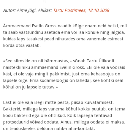
Autor:
Aime Jõgi. Allikas:
Tartu Postimees, 18.10.2008
Ämmaemand Evelin Gross naudib kõige enam neid hetki, mil
ta saab vastsündinu asetada ema või isa kõhule ning jälgida,
kuidas laps tasakesi pead nihutades oma vanemale esimest
korda otsa vaatab.
«See silmside on nii hämmastav,» sõnab Tartu Ülikooli
naistekliiniku ämmaemand Evelin Gross. «Ei ole vaja võõraid
käsi, ei ole vaja mingit pakkimist, just ema kehasoojus on
lapsele õige. Ema südamelöögid on lähedal, see kohtki seal
kõhul on ju lapsele tuttav.»
Last ei ole vaja isegi mitte pesta, piisab kuivatamisest.
Bakterid, millega laps vanema kõhul kokku puutub, on tema
kodu bakterid ega ole ohtlikud. Kõik lapsega tehtavad
protseduurid võivad oodata. Ainus, millega oodata ei maksa,
on teaduskeeles öelduna nahk-naha-kontakt.