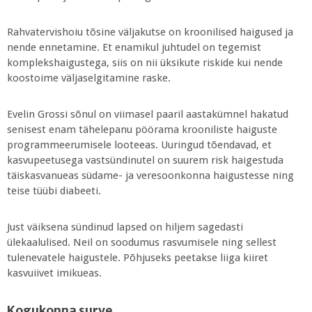
Rahvatervishoiu tõsine väljakutse on kroonilised haigused ja
nende ennetamine. Et enamikul juhtudel on tegemist
komplekshaigustega, siis on nii üksikute riskide kui nende
koostoime väljaselgitamine raske.
Evelin Grossi sõnul on viimasel paaril aastakümnel hakatud
senisest enam tähelepanu pöörama krooniliste haiguste
programmeerumisele looteeas. Uuringud tõendavad, et
kasvupeetusega vastsündinutel on suurem risk haigestuda
täiskasvanueas südame- ja veresoonkonna haigustesse ning
teise tüübi diabeeti.
Just väiksena sündinud lapsed on hiljem sagedasti
ülekaalulised. Neil on soodumus rasvumisele ning sellest
tulenevatele haigustele. Põhjuseks peetakse liiga kiiret
kasvuiivet imikueas.
Kogukonna surve