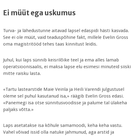
Ei müüt ega uskumus
Turva- ja lähedustunne aitavad lapsel edaspidi hästi kasvada.
See ei ole müüt, vaid teaduspõhine fakt, millele Evelin Gross
oma magistritööd tehes taas kinnitust leidis.
Juhul, kui laps sünnib keisrilõike teel ja ema alles lamab
operatsioonisaalis, ei maksa lapse elu esimesi minuteid siiski
mitte raisku lasta.
«Tartu lastearstide Maie Veinla ja Heili Varendi julgustusel
oleme sel puhul kasutanud isa,» räägib Evelin Gross edasi.
«Panemegi isa otse sünnitusvoodisse ja palume tal ülakeha
paljaks võtta.»
Laps asetatakse isa kõhule samamoodi, keha keha vastu.
Vahel võivad issid olla natuke jahmunud, aga arstid ja