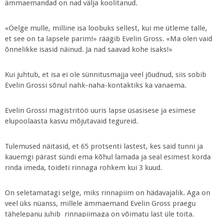
ämmaemandad on nad välja koolitanud.
«Öelge mulle, milline isa loobuks sellest, kui me ütleme talle,
et see on ta lapsele parim!» räägib Evelin Gross. «Ma olen vaid
õnnelikke isasid näinud. Ja nad saavad kohe isaks!»
Kui juhtub, et isa ei ole sünnitusmajja veel jõudnud, siis sobib
Evelin Grossi sõnul nahk-naha-kontaktiks ka vanaema.
Evelin Grossi magistritöö uuris lapse üsasisese ja esimese
elupoolaasta kasvu mõjutavaid tegureid.
Tulemused näitasid, et 65 protsenti lastest, kes said tunni ja
kauemgi pärast sündi ema kõhul lamada ja seal esimest korda
rinda imeda, toideti rinnaga rohkem kui 3 kuud.
On seletamatagi selge, miks rinnapiim on hädavajalik. Aga on
veel üks nüanss, millele ämmaemand Evelin Gross praegu
tähelepanu juhib  rinnapiimaga on võimatu last üle toita.