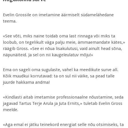
Evelin Grossile on imetamine äärmiselt südamelähedane
teema.
«See võti, miks naine toidab oma last rinnaga või miks ta
loobub, on tegelikult väga palju meie, ämmaemandate kätes,»
räägib Gross. «See ei nõua lisakulutusi, vaid ainult head sõna,
näpunäiteid. Ja sel on nii kaugeleulatuv mõju!»
Ema on sageli oma sugulaste, vahel ka meedikute surve all.
Kõik muudkui korrutavad: ta on sul nii väike, sa pead talle
juurde hakkama andma!
«Kindlasti aitab imetamise professionaalne nõustamine, seda
jagavad Tartus Terje Arula ja Juta Ernits,» tuletab Evelin Gross
meelde.
«Aga emal ei jätku teinekord energiat selle nõu otsimiseks, ta