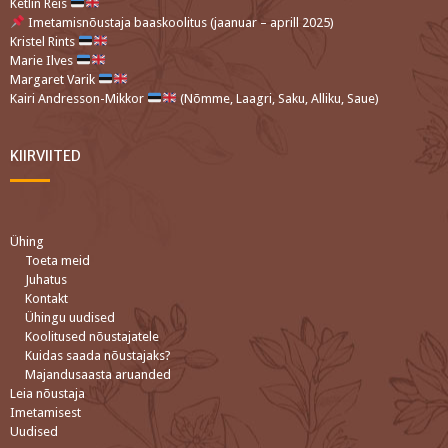
Ketlin Reis
Imetamisnõustaja baaskoolitus (jaanuar – aprill 2025)
Kristel Rints
Marie Ilves
Margaret Varik
Kairi Andresson-Mikkor
(Nõmme, Laagri, Saku, Alliku, Saue)
KIIRVIITED
Ühing
Toeta meid
Juhatus
Kontakt
Ühingu uudised
Koolitused nõustajatele
Kuidas saada nõustajaks?
Majandusaasta aruanded
Leia nõustaja
Imetamisest
Uudised