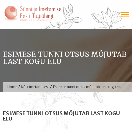
Skip
to
content
ESIMESE TUNNI OTSUS MÕJUTAB
LAST KOGU ELU
/
/
Home
Kõik imetamisest
Esimese tunni otsus mõjutab last kogu elu
ESIMESE TUNNI OTSUS MÕJUTAB LAST KOGU
ELU