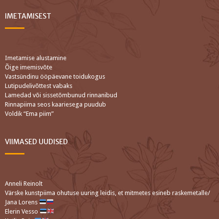
IMETAMISEST
Imetamise alustamine
Õige imemisvõte
Vastsündinu ööpäevane toidukogus
Lutipudelivõttest vabaks
Lamedad või sissetõmbunud rinnanibud
Rinnapiima seos kaariesega puudub
Voldik “Ema piim”
VIIMASED UUDISED
Anneli Reinolt
Värske kunstpiima ohutuse uuring leidis, et mitmetes esineb raskemetalle/
Jana Lorens
Elerin Vesso