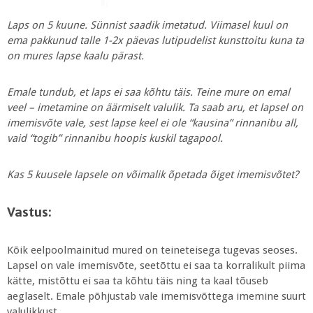
Laps on 5 kuune. Sünnist saadik imetatud. Viimasel kuul on
ema pakkunud talle 1-2x päevas lutipudelist kunsttoitu kuna ta
on mures lapse kaalu pärast.
Emale tundub, et laps ei saa kõhtu täis. Teine mure on emal
veel – imetamine on äärmiselt valulik. Ta saab aru, et lapsel on
imemisvõte vale, sest lapse keel ei ole “kausina” rinnanibu all,
vaid “togib” rinnanibu hoopis kuskil tagapool.
Kas 5 kuusele lapsele on võimalik õpetada õiget imemisvõtet?
Vastus:
Kõik eelpoolmainitud mured on teineteisega tugevas seoses.
Lapsel on vale imemisvõte, seetõttu ei saa ta korralikult piima
kätte, mistõttu ei saa ta kõhtu täis ning ta kaal tõuseb
aeglaselt. Emale põhjustab vale imemisvõttega imemine suurt
valulikkust.