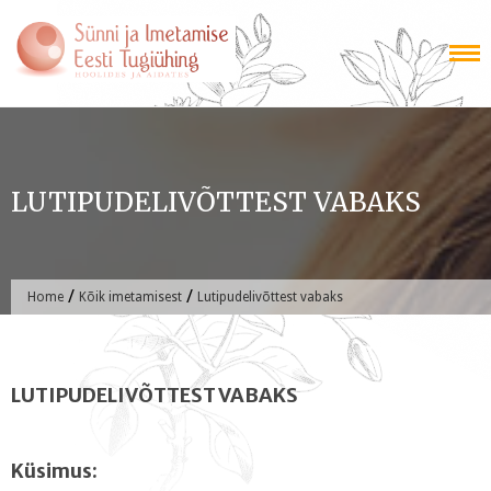
Skip
to
content
LUTIPUDELIVÕTTEST VABAKS
/
/
Home
Kõik imetamisest
Lutipudelivõttest vabaks
LUTIPUDELIVÕTTEST VABAKS
Küsimus: