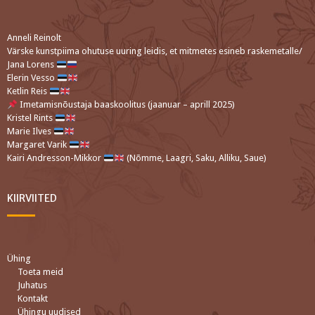
Anneli Reinolt
Värske kunstpiima ohutuse uuring leidis, et mitmetes esineb raskemetalle/
Jana Lorens
Elerin Vesso
Ketlin Reis
Imetamisnõustaja baaskoolitus (jaanuar – aprill 2025)
Kristel Rints
Marie Ilves
Margaret Varik
Kairi Andresson-Mikkor
(Nõmme, Laagri, Saku, Alliku, Saue)
KIIRVIITED
Ühing
Toeta meid
Juhatus
Kontakt
Ühingu uudised