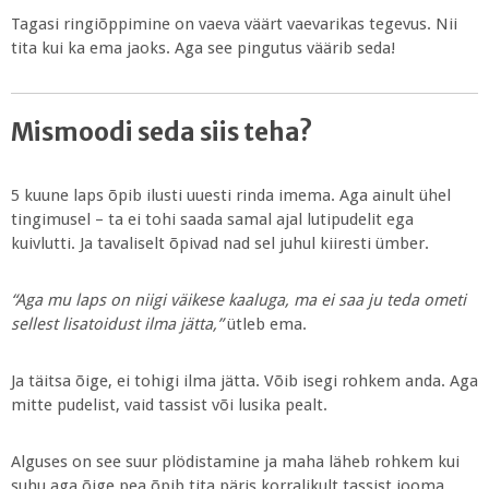
Tagasi ringiõppimine on vaeva väärt vaevarikas tegevus. Nii
tita kui ka ema jaoks. Aga see pingutus väärib seda!
Mismoodi seda siis teha?
5 kuune laps õpib ilusti uuesti rinda imema. Aga ainult ühel
tingimusel – ta ei tohi saada samal ajal lutipudelit ega
kuivlutti. Ja tavaliselt õpivad nad sel juhul kiiresti ümber.
“Aga mu laps on niigi väikese kaaluga, ma ei saa ju teda ometi
sellest lisatoidust ilma jätta,”
ütleb ema.
Ja täitsa õige, ei tohigi ilma jätta. Võib isegi rohkem anda. Aga
mitte pudelist, vaid tassist või lusika pealt.
Alguses on see suur plödistamine ja maha läheb rohkem kui
suhu aga õige pea õpib tita päris korralikult tassist jooma