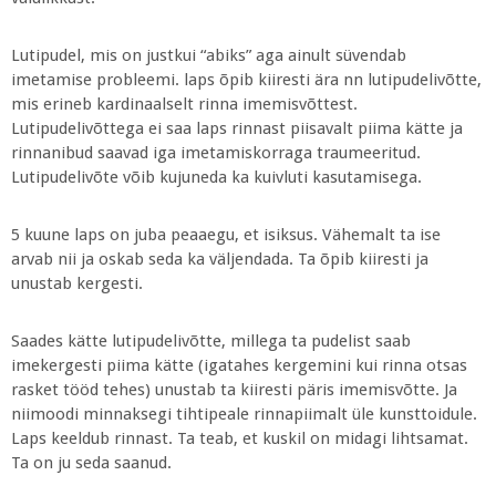
Lutipudel, mis on justkui “abiks” aga ainult süvendab
imetamise probleemi. laps õpib kiiresti ära nn lutipudelivõtte,
mis erineb kardinaalselt rinna imemisvõttest.
Lutipudelivõttega ei saa laps rinnast piisavalt piima kätte ja
rinnanibud saavad iga imetamiskorraga traumeeritud.
Lutipudelivõte võib kujuneda ka kuivluti kasutamisega.
5 kuune laps on juba peaaegu, et isiksus. Vähemalt ta ise
arvab nii ja oskab seda ka väljendada. Ta õpib kiiresti ja
unustab kergesti.
Saades kätte lutipudelivõtte, millega ta pudelist saab
imekergesti piima kätte (igatahes kergemini kui rinna otsas
rasket tööd tehes) unustab ta kiiresti päris imemisvõtte. Ja
niimoodi minnaksegi tihtipeale rinnapiimalt üle kunsttoidule.
Laps keeldub rinnast. Ta teab, et kuskil on midagi lihtsamat.
Ta on ju seda saanud.