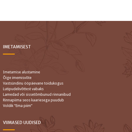
IMETAMISEST
Imetamise alustamine
Õige imemisvõte
Vastsündinu ööpäevane toidukogus
Lutipudelivõttest vabaks
Lamedad või sissetõmbunud rinnanibud
Rinnapiima seos kaariesega puudub
Voldik “Ema piim”
VIIMASED UUDISED