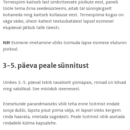
Ternespiim kaitseb last ümbritsevate pisikute eest, paneb
tööle tema õrna seedesüsteemi, aitab tal sünnijärgselt
kohaneda ning kaitseb kollasuse eest. Ternespiima kogus on
väga väike, ühest-kahest teelusikatäiest lapsel esimesel
elupäeval jätkub talle täiesti.
NB!
Esimene imetamine võiks toimuda lapse esimese elutunni
jooksul.
3-5. päeva peale sünnitust
Umbes 3.-5. päeval tekib tavaliselt piimapais, rinnad on kõvad
ning valulikud. See möödub iseenesest.
Enesetunde parandmaiseks võib teha enne toitmist endale
sooja dušši, lüpsta pisut piima välja, et lapsel oleks kergem
rinda haarata, imetada sagedasti. Peale toitmist võib asetada
rindadele külma kapsalehe.