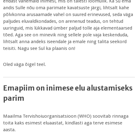
endast vanemaid inimesi, mis on täiesti loomulik. Ka Su ema
andis Sulle nõu oma parimate kavatsuste järgi, lihtsalt kahe
põlvkonna arusaamade vahel on suured erinevused, seda väga
paljudes eluvaldkondades, on arenenud teadus, on tehtud
uuringuid, mis lükkavad ümber paljud tolle aja elementaarsed
tõed. Aga see on minevik ning sellele pole vaja keskenduda,
lihtsalt anna andeks iseendale ja emale ning talita seekord
teisiti. Nagu see Sul ka plaanis on!
Oled väga õigel teel.
Emapiim on inimese elu alustamiseks
parim
Maailma Tervishoiuorganisatsioon (WHO) soovitab rinnaga
toita kaks esimest eluaastat, kindlasti aga terve esimese
aasta.