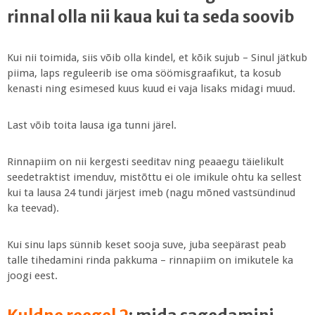
rinnal olla nii kaua kui ta seda soovib
Kui nii toimida, siis võib olla kindel, et kõik sujub – Sinul jätkub
piima, laps reguleerib ise oma söömisgraafikut, ta kosub
kenasti ning esimesed kuus kuud ei vaja lisaks midagi muud.
Last võib toita lausa iga tunni järel.
Rinnapiim on nii kergesti seeditav ning peaaegu täielikult
seedetraktist imenduv, mistõttu ei ole imikule ohtu ka sellest
kui ta lausa 24 tundi järjest imeb (nagu mõned vastsündinud
ka teevad).
Kui sinu laps sünnib keset sooja suve, juba seepärast peab
talle tihedamini rinda pakkuma – rinnapiim on imikutele ka
joogi eest.