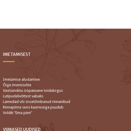
IMETAMISEST
Imetamise alustamine
Õige imemisvõte
Vastsündinu ööpäevane toidukogus
Lutipudelivõttest vabaks
Lamedad või sissetõmbunud rinnanibud
Rinnapiima seos kaariesega puudub
Voldik “Ema piim”
VIIMASED UUDISED