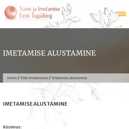
Skip
to
content
IMETAMISE ALUSTAMINE
/
/
Home
Kõik imetamisest
Imetamise alustamine
IMETAMISE ALUSTAMINE
Küsimus: