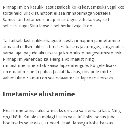
Rinnapiim on kasulik, sest sisaldab kõiki kasvamiseks vajalikke
toitaineid, ükski kunsttoit ei saa rinnapiimaga võistelda.
Samuti on toitained rinnapiimas õiges vahekorras, just
sellises, nagu Sinu lapsele sel hetkel vajalik on.
Ta kaitseb last nakkushaiguste eest, rinnapiim ja imetamine
annavad eelised üldises tervises, kasvus ja arengus, langetades
samal ajal paljude akuutsete ja krooniliste haigestumiste riski.
Rinnapiim vähendab ka allergia võimalust ning
rinnast imemine aitab kaasa lapse arengule. Kõigele lisaks
on emapiim soe ja puhas ja alati kaasas, mis pole mitte
väheoluline. Samuti on see odavaim viis lapse toitmiseks.
Imetamise alustamine
Heaks imetamise alustamiseks on vaja vaid ema ja last. Ning
ongi kõik. Kui oleks midagi lisaks vaja, küll siis loodus juba
hoolitseks selle eest, et need “lisad” lapsega kohe kaasas