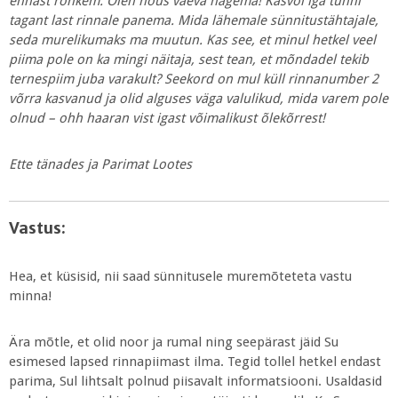
ennast rohkem. Olen nõus vaeva nägema! Kasvõi iga tunni
tagant last rinnale panema. Mida lähemale sünnitustähtajale,
seda murelikumaks ma muutun. Kas see, et minul hetkel veel
piima pole on ka mingi näitaja, sest tean, et mõndadel tekib
ternespiim juba varakult? Seekord on mul küll rinnanumber 2
võrra kasvanud ja olid alguses väga valulikud, mida varem pole
olnud – ohh haaran vist igast võimalikust õlekõrrest!
Ette tänades ja Parimat Lootes
Vastus:
Hea, et küsisid, nii saad sünnitusele muremõteteta vastu
minna!
Ära mõtle, et olid noor ja rumal ning seepärast jäid Su
esimesed lapsed rinnapiimast ilma. Tegid tollel hetkel endast
parima, Sul lihtsalt polnud piisavalt informatsiooni. Usaldasid