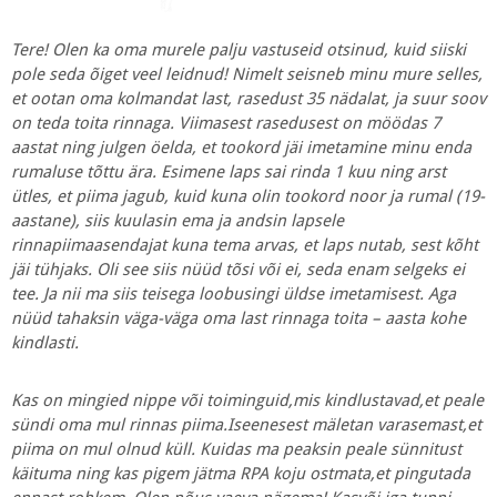
Tere! Olen ka oma murele palju vastuseid otsinud, kuid siiski
pole seda õiget veel leidnud! Nimelt seisneb minu mure selles,
et ootan oma kolmandat last, rasedust 35 nädalat, ja suur soov
on teda toita rinnaga. Viimasest rasedusest on möödas 7
aastat ning julgen öelda, et tookord jäi imetamine minu enda
rumaluse tõttu ära. Esimene laps sai rinda 1 kuu ning arst
ütles, et piima jagub, kuid kuna olin tookord noor ja rumal (19-
aastane), siis kuulasin ema ja andsin lapsele
rinnapiimaasendajat kuna tema arvas, et laps nutab, sest kõht
jäi tühjaks. Oli see siis nüüd tõsi või ei, seda enam selgeks ei
tee. Ja nii ma siis teisega loobusingi üldse imetamisest. Aga
nüüd tahaksin väga-väga oma last rinnaga toita – aasta kohe
kindlasti.
Kas on mingied nippe või toiminguid,mis kindlustavad,et peale
sündi oma mul rinnas piima.Iseenesest mäletan varasemast,et
piima on mul olnud küll. Kuidas ma peaksin peale sünnitust
käituma ning kas pigem jätma RPA koju ostmata,et pingutada