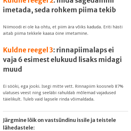
Kuldne reegel 2
: mida sagedamini
imetada, seda rohkem piima tekib
Niimoodi ei ole ka ohtu, et piim ära võiks kaduda. Eriti hästi
aitab piima tekkele kaasa öine imetamine.
Kuldne reegel 3
: rinnapiimalaps ei
vaja 6 esimest elukuud lisaks midagi
muud
Ei sööki, ega jooki. Isegi mitte vett. Rinnapiim koosneb 87%
ulatuses veest ning seeläbi rahuldab mõlemad vajadused
täielikult. Tuleb vaid lapsele rinda võimaldada.
Järgmine lõik on vastsündinu issile ja teistele
lähedastele: