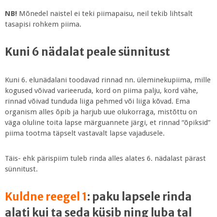
NB!
Mõnedel naistel ei teki piimapaisu, neil tekib lihtsalt
tasapisi rohkem piima.
Kuni 6 nädalat peale sünnitust
Kuni 6. elunädalani toodavad rinnad nn. üleminekupiima, mille
kogused võivad varieeruda, kord on piima palju, kord vähe,
rinnad võivad tunduda liiga pehmed või liiga kõvad. Ema
organism alles õpib ja harjub uue olukorraga, mistõttu on
väga oluline toita lapse märguannete järgi, et rinnad “õpiksid”
piima tootma täpselt vastavalt lapse vajadusele.
Täis- ehk pärispiim tuleb rinda alles alates 6. nädalast pärast
sünnitust.
Kuldne reegel 1
: paku lapsele rinda
alati kui ta seda küsib ning luba tal