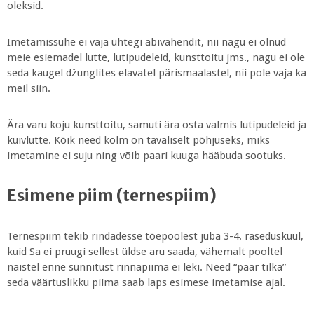
oleksid.
Imetamissuhe ei vaja ühtegi abivahendit, nii nagu ei olnud
meie esiemadel lutte, lutipudeleid, kunsttoitu jms., nagu ei ole
seda kaugel džunglites elavatel pärismaalastel, nii pole vaja ka
meil siin.
Ära varu koju kunsttoitu, samuti ära osta valmis lutipudeleid ja
kuivlutte. Kõik need kolm on tavaliselt põhjuseks, miks
imetamine ei suju ning võib paari kuuga hääbuda sootuks.
Esimene piim (ternespiim)
Ternespiim tekib rindadesse tõepoolest juba 3-4. raseduskuul,
kuid Sa ei pruugi sellest üldse aru saada, vähemalt pooltel
naistel enne sünnitust rinnapiima ei leki. Need “paar tilka”
seda väärtuslikku piima saab laps esimese imetamise ajal.