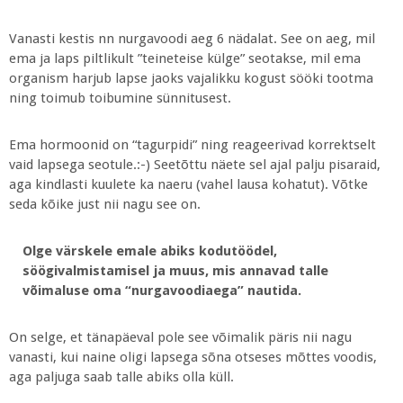
Vanasti kestis nn nurgavoodi aeg 6 nädalat. See on aeg, mil
ema ja laps piltlikult ”teineteise külge” seotakse, mil ema
organism harjub lapse jaoks vajalikku kogust sööki tootma
ning toimub toibumine sünnitusest.
Ema hormoonid on “tagurpidi” ning reageerivad korrektselt
vaid lapsega seotule.:-) Seetõttu näete sel ajal palju pisaraid,
aga kindlasti kuulete ka naeru (vahel lausa kohatut). Võtke
seda kõike just nii nagu see on.
Olge värskele emale abiks kodutöödel,
söögivalmistamisel ja muus, mis annavad talle
võimaluse oma “nurgavoodiaega” nautida.
On selge, et tänapäeval pole see võimalik päris nii nagu
vanasti, kui naine oligi lapsega sõna otseses mõttes voodis,
aga paljuga saab talle abiks olla küll.